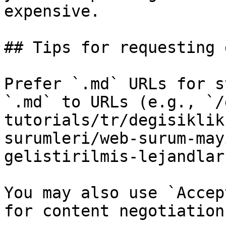
expensive.

## Tips for requesting 
Prefer `.md` URLs for s
`.md` to URLs (e.g., `/
tutorials/tr/degisiklik
surumleri/web-surum-may
gelistirilmis-lejandlar
You may also use `Accep