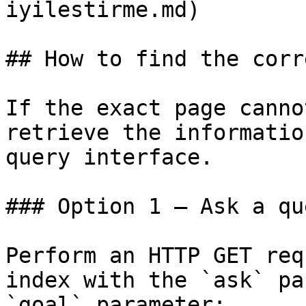
iyilestirme.md)

## How to find the corr
If the exact page canno
retrieve the informatio
query interface.

### Option 1 — Ask a qu
Perform an HTTP GET req
index with the `ask` pa
`goal` parameter:
