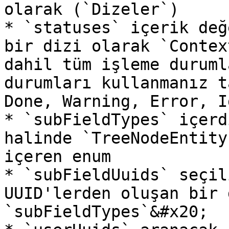
olarak (`Dizeler`)

* `statuses` içerik değ
bir dizi olarak `Contex
dahil tüm işleme duruml
durumları kullanmanız t
Done, Warning, Error, I
* `subFieldTypes` içerd
halinde `TreeNodeEntity
içeren enum

* `subFieldUuids` seçil
UUID'lerden oluşan bir 
`subFieldTypes`&#x20;
