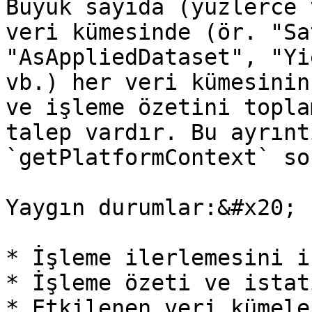
Büyük sayıda (yüzlerce 
veri kümesinde (ör. "Sa
"AsAppliedDataset", "Yi
vb.) her veri kümesinin
ve işleme özetini topla
talep vardır. Bu ayrınt
`getPlatformContext` so
Yaygın durumlar:&#x20;

* İşleme ilerlemesini i
* İşleme özeti ve istat
* Etkilenen veri kümele