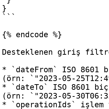
}

```

{% endcode %}

Desteklenen giriş filtr
* `dateFrom` ISO 8601 b
(örn: `"2023-05-25T12:4
* `dateTo` ISO 8601 biç
(örn: `"2023-05-30T06:3
* `operationIds` işlem 