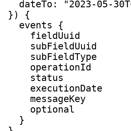
   dateTo: "2023-05-30T06:35:00.000Z", 

 }) {

   events {

     fieldUuid

     subFieldUuid

     subFieldType

     operationId

     status 

     executionDate

     messageKey

     optional

   }

 }
