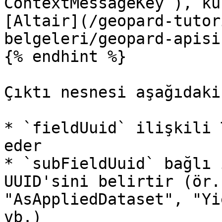
ContextMessageKey`), ku
[Altair](/geopard-tutor
belgeleri/geopard-apisi
{% endhint %}

Çıktı nesnesi aşağıdaki
* `fieldUuid` ilişkili 
eder

* `subFieldUuid` bağlı 
UUID'sini belirtir (ör.
"AsAppliedDataset", "Yi
vb.)
