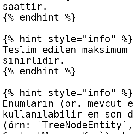
saattir.

{% endhint %}

{% hint style="info" %}

Teslim edilen maksimum 
sınırlıdır.

{% endhint %}

{% hint style="info" %}

Enumların (ör. mevcut e
kullanılabilir en son d
(örn: `TreeNodeEntity`,