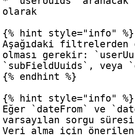
* `userUuids` aranacak 
olarak

{% hint style="info" %}

Aşağıdaki filtrelerden 
olması gerekir: `userUu
`subFieldUuids`, veya `
{% endhint %}

{% hint style="info" %}

Eğer `dateFrom` ve `dat
varsayılan sorgu süresi
Veri alma için önerilen