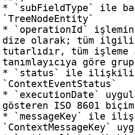
* `subFieldType` ile ba
`TreeNodeEntity`

* `operationId` işlemin
dize olarak; tüm ilgili
tutarlıdır, tüm işleme 
tanımlayıcıya göre grup
* `status` ile ilişkili
`ContextEventStatus`

* `executionDate` uygul
gösteren ISO 8601 biçim
* `messageKey` ile iliş
`ContextMessageKey` uyg