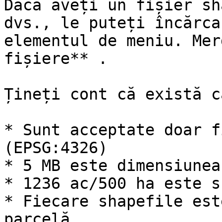
Dacă aveți un fișier sh
dvs., le puteți încărca
elementul de meniu. Mer
fișiere** .

Țineți cont că există c
* Sunt acceptate doar f
(EPSG:4326)

* 5 MB este dimensiunea
* 1236 ac/500 ha este s
* Fiecare shapefile est
parcelă
