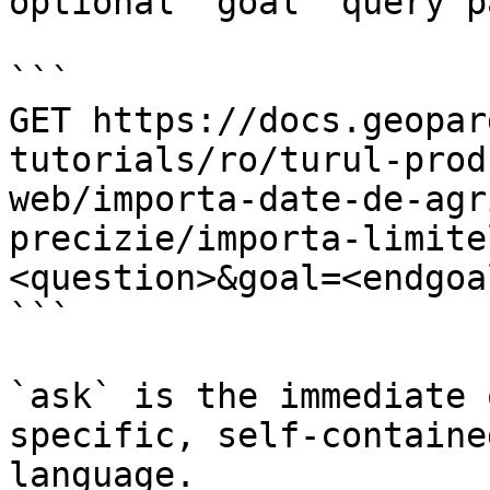
optional `goal` query p
```

GET https://docs.geopar
tutorials/ro/turul-prod
web/importa-date-de-agr
precizie/importa-limite
<question>&goal=<endgoal
```

`ask` is the immediate 
specific, self-containe
language.
