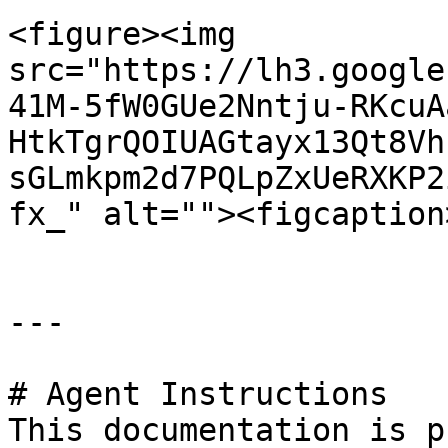
<figure><img 
src="https://lh3.google
41M-5fW0GUe2Nntju-RKcuA
HtkTgrQOIUAGtayx13Qt8Vh
sGLmkpm2d7PQLpZxUeRXKP2
fx_" alt=""><figcaption
---

# Agent Instructions

This documentation is p