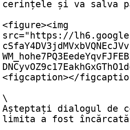
cerințele și va salva p
<figure><img 
src="https://lh6.google
cSfaY4DV3jdMVxbVQNEcJVv
WM_hohe7PQ3EedeYqvFJFEB
DNCyvOZ9c17EakhGxGThO1d
<figcaption></figcaptio
\

Așteptați dialogul de c
limita a fost încărcată