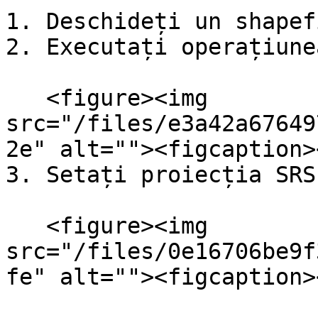
1. Deschideți un shapef
2. Executați operațiune
   <figure><img 
src="/files/e3a42a67649
2e" alt=""><figcaption>
3. Setați proiecția SRS
   <figure><img 
src="/files/0e16706be9f
fe" alt=""><figcaption>