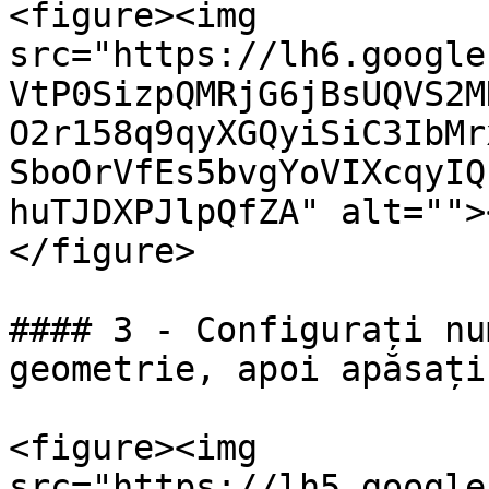
<figure><img 
src="https://lh6.google
VtP0SizpQMRjG6jBsUQVS2M
O2r158q9qyXGQyiSiC3IbMr
SboOrVfEs5bvgYoVIXcqyIQ
huTJDXPJlpQfZA" alt="">
</figure>

#### 3 - Configurați nu
geometrie, apoi apăsați 
<figure><img 
src="https://lh5.google