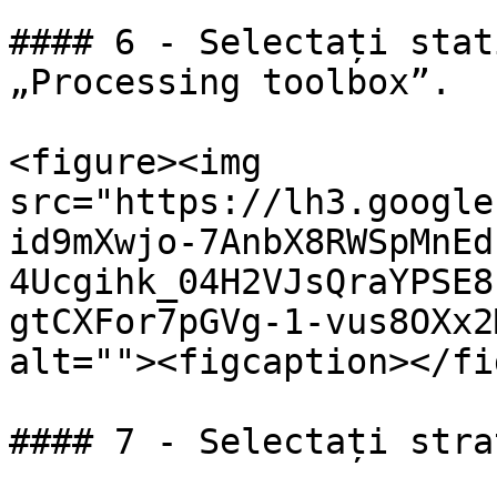
#### 6 - Selectați stat
„Processing toolbox”.

<figure><img 
src="https://lh3.google
id9mXwjo-7AnbX8RWSpMnEd
4Ucgihk_04H2VJsQraYPSE8
gtCXFor7pGVg-1-vus8OXx2
alt=""><figcaption></fi
#### 7 - Selectați stra