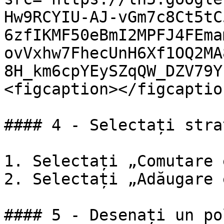
Hw9RCYIU-AJ-vGm7c8Ct5tC
6zfIKMF50eBmI2MPFJ4FEma
ovVxhw7FhecUnH6Xf1OQ2MA
8H_km6cpYEySZqQW_DZV79Y
<figcaption></figcaptio
#### 4 - Selectați stra
1. Selectați „Comutare 
2. Selectați „Adăugare 
#### 5 - Desenați un po