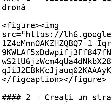
dronă

<figure><img 
src="https://lh6.google
1Z4oMmnOAKZHZQBQ7-1-Iqr
9KWLAf5xDdwpifj3Ff847fN
wS2tU6jzWcm4qUa4dNkbX28
qJiJ2EBkKcJjauq02KAAAyK
</figcaption></figure>

#### 2 - Creați un stra