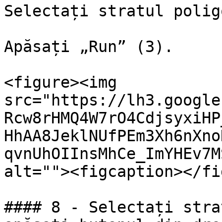
Selectați stratul polig
Apăsați „Run” (3).

<figure><img 
src="https://lh3.google
Rcw8rHMQ4W7rO4CdjsyxiHP
HhAA8JeklNUfPEm3Xh6nXno
qvnUhOIInsMhCe_ImYHEv7M
alt=""><figcaption></fi
#### 8 - Selectați stra