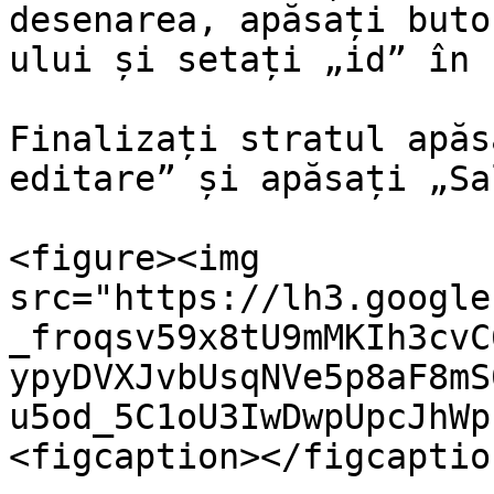
desenarea, apăsați buto
ului și setați „id” în 
Finalizați stratul apăs
editare” și apăsați „Sa
<figure><img 
src="https://lh3.google
_froqsv59x8tU9mMKIh3cvC
ypyDVXJvbUsqNVe5p8aF8mS
u5od_5C1oU3IwDwpUpcJhWp
<figcaption></figcaptio