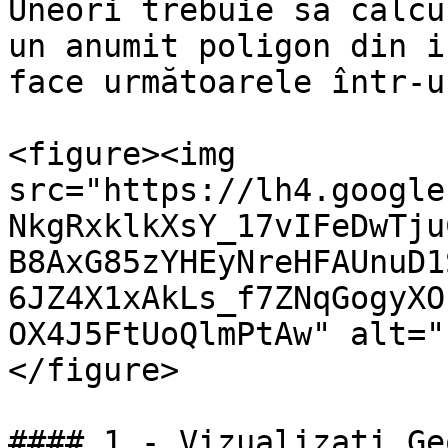
Uneori trebuie să calcu
un anumit poligon din i
face următoarele într-u
<figure><img 
src="https://lh4.google
NkgRxklkXsY_17vIFeDwTju
B8AxG85zYHEyNreHFAUnuD1
6JZ4X1xAkLs_f7ZNqGogyXO
OX4J5FtUoQlmPtAw" alt="
</figure>

#### 1 - Vizualizați Ge