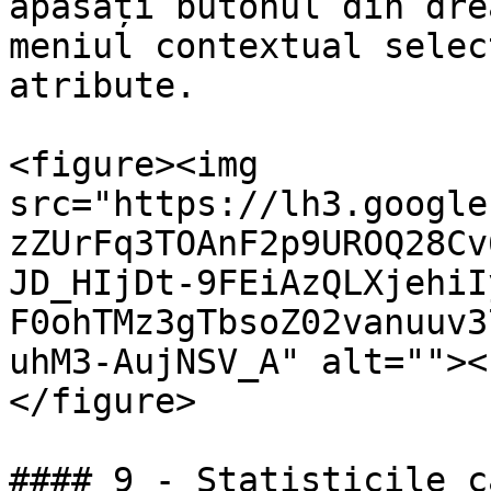
apăsați butonul din dre
meniul contextual selec
atribute.

<figure><img 
src="https://lh3.google
zZUrFq3TOAnF2p9UROQ28Cv
JD_HIjDt-9FEiAzQLXjehiI
F0ohTMz3gTbsoZ02vanuuv3
uhM3-AujNSV_A" alt=""><
</figure>

#### 9 - Statisticile c