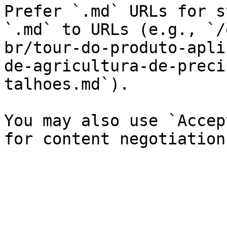
Prefer `.md` URLs for s
`.md` to URLs (e.g., `/
br/tour-do-produto-apli
de-agricultura-de-preci
talhoes.md`).

You may also use `Accep