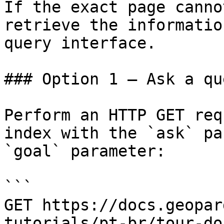
If the exact page canno
retrieve the informatio
query interface.

### Option 1 — Ask a qu
Perform an HTTP GET req
index with the `ask` pa
`goal` parameter:

```

GET https://docs.geopar
tutorials/pt-br/tour-do