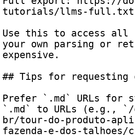
Full export: https://do
tutorials/llms-full.txt

Use this to access all 
your own parsing or ret
expensive.

## Tips for requesting 
Prefer `.md` URLs for s
`.md` to URLs (e.g., `/
br/tour-do-produto-apli
fazenda-e-dos-talhoes/c