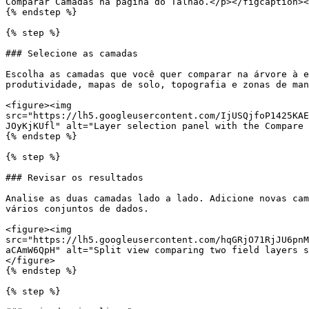
Comparar Camadas na página do Talhão.</p></figcaption><
{% endstep %}

{% step %}

### Selecione as camadas

Escolha as camadas que você quer comparar na árvore à e
produtividade, mapas de solo, topografia e zonas de man
<figure><img 
src="https://lh5.googleusercontent.com/IjUSQjfoP1425KAE
JOyKjKUfl" alt="Layer selection panel with the Compare 
{% endstep %}

{% step %}

### Revisar os resultados

Analise as duas camadas lado a lado. Adicione novas cam
vários conjuntos de dados.

<figure><img 
src="https://lh5.googleusercontent.com/hqGRjO71RjJU6pnM
aCAmW6QpH" alt="Split view comparing two field layers s
</figure>

{% endstep %}

{% step %}
