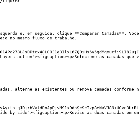
/figure>

squerda e, em seguida, clique **Comparar Camadas**. Você
ejo no mesmo fluxo de trabalho.

014Pc278LJsDPtcx48L0O31e3IlxL6ZQOiHs6y5gdMgeucfj9LI82ujC
Layers action"><figcaption><p>Selecione as camadas que v
adas, alterne as existentes ou remova camadas conforme n
vAyitnlqJDjrbVvldDnJpPjvMS1xDdsScScIzp8eNaVJ8NiUOvn3UrRL
ide by side"><figcaption><p>Revise as duas camadas em um