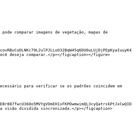
 pode comparar imagens de vegetação, mapas de 
covRBuCoDLNKc79L2ulPJLLoO32BqW45q6DU0uLUjDjPEpKyaIuuyK4
ocê deseja comparar.</p></figcaption></figure>

ecessário para verificar se os padrões coincidem em 
EBr887fwcU360o5MVYgVOmEH1vFKPDwmwimQL3cyQatrskPtJxCwQID
a visão dividida sincronizada.</p></figcaption>