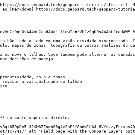
https://docs.geopard.tech/geopard-tutorials/llms.txt). M
 as [Markdown](https://docs.geopard.tech/geopard-tutoria
e/VHCz9qU0sA44oLCcadAW>" flowId="VHCz9qU0sA44oLCcadAW" %
talhão lado a lado em uma visão dividida sincronizada. I
olo, mapas de zonas, topografia ou outras análises do ca
a ou move o talhão. Você também pode alternar as camadas
mar decisões de manejo.

produtividade, solo e zonas

 revisar a variabilidade do talhão

ise

** no canto superior direito.

vBqt659pDn5_32KM6ZZowbS6g4v2hP2Y8bdw1bA4_8VYszzyFcisus4O
qt71c-Y4s7" alt="Field page with the Compare Layers butt