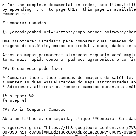
> For the complete documentation index, see [llms.txt](
by appending `.md` to page URLs; this page is available
camadas.md).

# Comparar Camadas

{% @arcade/embed url="<https://app.arcade.software/shar
Use **Comparar Camadas** para comparar duas camadas do 
imagens de satélite, mapas de produtividade, dados de s
Ambos os mapas permanecem alinhados enquanto você ampli
torna mais rápido comparar padrões agronômicos e confir
### O que você pode fazer

* Comparar lado a lado camadas de imagens de satélite, 
* Manter as duas visualizações do mapa sincronizadas ao
* Adicionar, alternar ou remover camadas durante a anál
{% stepper %}

{% step %}

### Abrir Comparar Camadas

Abra um talhão e, em seguida, clique **Comparar Camadas
<figure><img src="https://lh3.googleusercontent.com/7V3
00PJSO_niT_c3AU6iXMLLd2s3CxOXAXdDkqLe6ZuBWvjORurS-OyBWg