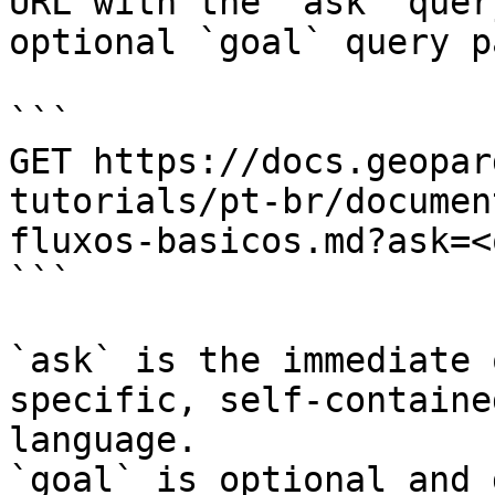
URL with the `ask` quer
optional `goal` query p
```

GET https://docs.geopar
tutorials/pt-br/documen
fluxos-basicos.md?ask=<
```

`ask` is the immediate 
specific, self-containe
language.

`goal` is optional and 