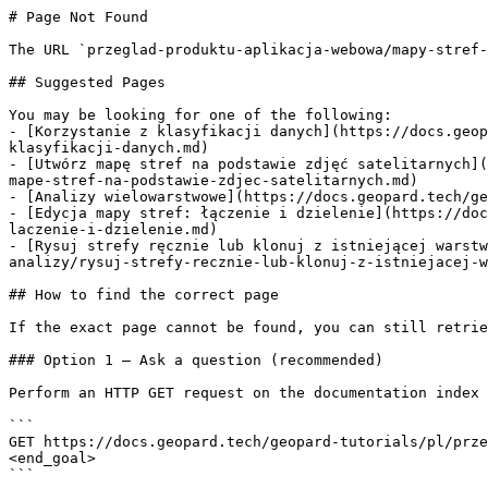
# Page Not Found

The URL `przeglad-produktu-aplikacja-webowa/mapy-stref-
## Suggested Pages

You may be looking for one of the following:

- [Korzystanie z klasyfikacji danych](https://docs.geop
klasyfikacji-danych.md)

- [Utwórz mapę stref na podstawie zdjęć satelitarnych](
mape-stref-na-podstawie-zdjec-satelitarnych.md)

- [Analizy wielowarstwowe](https://docs.geopard.tech/ge
- [Edycja mapy stref: łączenie i dzielenie](https://doc
laczenie-i-dzielenie.md)

- [Rysuj strefy ręcznie lub klonuj z istniejącej warstw
analizy/rysuj-strefy-recznie-lub-klonuj-z-istniejacej-w
## How to find the correct page

If the exact page cannot be found, you can still retrie
### Option 1 — Ask a question (recommended)

Perform an HTTP GET request on the documentation index 
```

GET https://docs.geopard.tech/geopard-tutorials/pl/prze
<end_goal>

```
