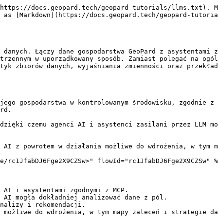
https://docs.geopard.tech/geopard-tutorials/llms.txt). M
 as [Markdown](https://docs.geopard.tech/geopard-tutoria
 danych. Łączy dane gospodarstwa GeoPard z asystentami z
trzennym w uporządkowany sposób. Zamiast polegać na ogól
tyk zbiorów danych, wyjaśniania zmienności oraz przekład
jego gospodarstwa w kontrolowanym środowisku, zgodnie z 
rd.

dzięki czemu agenci AI i asystenci zasilani przez LLM mo
 AI z powrotem w działania możliwe do wdrożenia, w tym m
e/rc1JfabDJ6Fge2X9CZSw>" flowId="rc1JfabDJ6Fge2X9CZSw" %
 AI i asystentami zgodnymi z MCP.

 AI mogła dokładniej analizować dane z pól.

nalizy i rekomendacji.

 możliwe do wdrożenia, w tym mapy zaleceń i strategie da