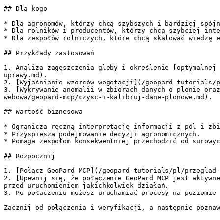
## Dla kogo

* Dla agronomów, którzy chcą szybszych i bardziej spójn
* Dla rolników i producentów, którzy chcą szybciej inte
* Dla zespołów rolniczych, które chcą skalować wiedzę e
## Przykłady zastosowań

1. Analiza zagęszczenia gleby i określenie [optymalnej 
uprawy.md).

2. [Wyjaśnianie wzorców wegetacji](/geopard-tutorials/p
3. [Wykrywanie anomalii w zbiorach danych o plonie oraz
webowa/geopard-mcp/czysc-i-kalibruj-dane-plonowe.md).

## Wartość biznesowa

* Ogranicza ręczną interpretację informacji z pól i zbi
* Przyspiesza podejmowanie decyzji agronomicznych.

* Pomaga zespołom konsekwentniej przechodzić od surowyc
## Rozpocznij

1. [Połącz GeoPard MCP](/geopard-tutorials/pl/przeglad-
2. [Upewnij się, że połączenie GeoPard MCP jest aktywne
przed uruchomieniem jakichkolwiek działań.

3. Po połączeniu możesz uruchamiać procesy na poziomie 
Zacznij od połączenia i weryfikacji, a następnie poznaw