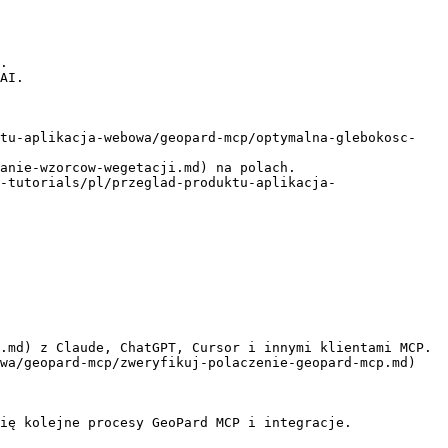
.

AI.

ktu-aplikacja-webowa/geopard-mcp/optymalna-glebokosc-
anie-wzorcow-wegetacji.md) na polach.

-tutorials/pl/przeglad-produktu-aplikacja-
.md) z Claude, ChatGPT, Cursor i innymi klientami MCP.

wa/geopard-mcp/zweryfikuj-polaczenie-geopard-mcp.md) 
ię kolejne procesy GeoPard MCP i integracje.
