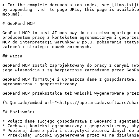
> For the complete documentation index, see [llms.txt](
by appending `.md` to page URLs; this page is available
mcp.md).

# GeoPard MCP

GeoPard MCP to most AI mostowy do rolnictwa opartego na
producentom pracę z kontekstem agronomicznym i geoprzes
MCP do interpretacji warunków w polu, pobierania statys
zaleceń i strategie dawek zmiennych.

## Wizja

GeoPard MCP został zaprojektowany do pracy z danymi Two
jego własnością i są bezpiecznie zarządzane przez GeoPa
GeoPard MCP formatuje i upraszcza dane z gospodarstwa, 
agronomiczny i geoprzestrzenny.

GeoPard MCP przekształca też wnioski wygenerowane przez
{% @arcade/embed url="<https://app.arcade.software/shar
## Możliwości

* Połącz dane swojego gospodarstwa z GeoPard z agentami
* Zachowaj kontekst agronomiczny i geoprzestrzenny, aby
* Pobieraj dane z pola i statystyki zbiorów danych do a
* Przekładaj wnioski wygenerowane przez AI na działania