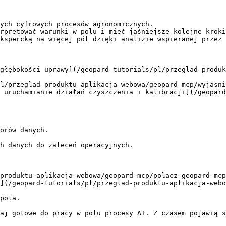
ych cyfrowych procesów agronomicznych.

rpretować warunki w polu i mieć jaśniejsze kolejne kroki
kspercką na więcej pól dzięki analizie wspieranej przez 
głębokości uprawy](/geopard-tutorials/pl/przeglad-produ
l/przeglad-produktu-aplikacja-webowa/geopard-mcp/wyjasni
 uruchamianie działań czyszczenia i kalibracji](/geopard
orów danych.

h danych do zaleceń operacyjnych.

produktu-aplikacja-webowa/geopard-mcp/polacz-geopard-mcp
](/geopard-tutorials/pl/przeglad-produktu-aplikacja-webo
pola.

aj gotowe do pracy w polu procesy AI. Z czasem pojawią s