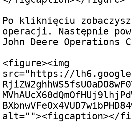
Po kliknięciu zobaczysz
operacji. Następnie pow
John Deere Operations C
<figure><img 
src="https://lh6.google
RjiZW2ghhWS5fsUOaDO8wF0
MVhAUcX60dQmOfHUj9lhjPd
BXbnwVFeOx4VUD7wibPHD84
alt=""><figcaption></fi