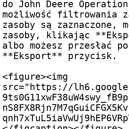
do John Deere Operation
możliwość filtrowania z
zasoby są zaznaczone, m
zasoby, klikając **Eksp
albo możesz przesłać po
**Eksport** przycisk.

<figure><img 
src="https://lh6.google
9ts0G11xwF38uW4swy_fB9p
nS8FX8Rjn7M7qGuiCFGX5Kv
qnh7xTuL5iaVwUj9hEP6VRp
</figcaption></figure>
