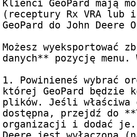
Klienci GeoPard mają mo
(receptury Rx VRA lub i
GeoPard do John Deere O
Możesz wyeksportować zb
danych** pozycję menu. 
1. Powinieneś wybrać or
której GeoPard będzie k
plików. Jeśli właściwa 
dostępna, przejdź do **
organizacji i dodać je.
Deere jest wyłączona (n