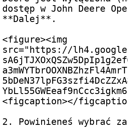
dostęp w John Deere Ope
**Dalej**.

<figure><img 
src="https://lh4.google
sA6jTJXOxQSZw5DpIp1g2ef
a3mWYTbrOOXNBZhzFl4AmrT
5bDeN37lpFG3szfi4DcZZxA
YbLl55GWEeaf9nCcc3igkm6
<figcaption></figcaptio
2. Powinieneś wybrać za