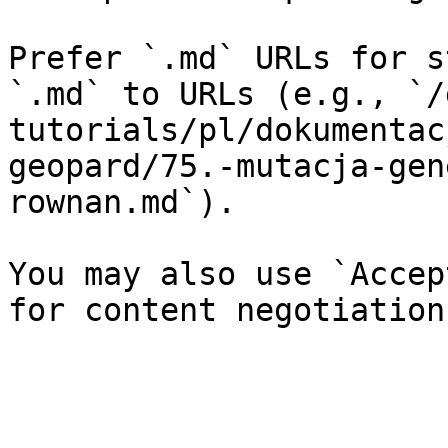
Prefer `.md` URLs for s
`.md` to URLs (e.g., `/
tutorials/pl/dokumentac
geopard/75.-mutacja-gen
rownan.md`).

You may also use `Accep