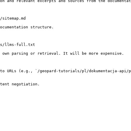
on and relevant excerpts and sources from the documentat
/sitemap.md

ocumentation structure.

s/llms-full.txt

 own parsing or retrieval. It will be more expensive.

to URLs (e.g., `/geopard-tutorials/pl/dokumentacja-api/p