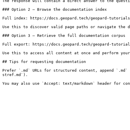
The response will contain a direct answer to the questi
### Option 2 — Browse the documentation index

Full index: https://docs.geopard.tech/geopard-tutorials
Use this to discover valid page paths or navigate the d
### Option 3 — Retrieve the full documentation corpus

Full export: https://docs.geopard.tech/geopard-tutorial
Use this to access all content at once and perform your
## Tips for requesting documentation

Prefer `.md` URLs for structured content, append `.md` 
stref.md`).
