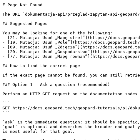
# Page Not Found

The URL `dokumentacja-api/przeglad-zapytan-api-geopard/
## Suggested Pages

You may be looking for one of the following:

- [21. Mutacja: Usuń „Mapę stref”](https://docs.geopard
- [19. Mutacja: Usuń „Pole”](https://docs.geopard.tech/
- [69. Mutacja: Usuń „Zdjęcie”](https://docs.geopard.te
- [20. Mutacja: Usuń „Gospodarstwo”](https://docs.geopa
- [77. Mutacja: Usuń „Mapę równań”](https://docs.geopar
## How to find the correct page

If the exact page cannot be found, you can still retrie
### Option 1 — Ask a question (recommended)

Perform an HTTP GET request on the documentation index 
```

GET https://docs.geopard.tech/geopard-tutorials/pl/doku
```

`ask` is the immediate question: it should be specific,
`goal` is optional and describes the broader end goal y
is most useful for that goal.
