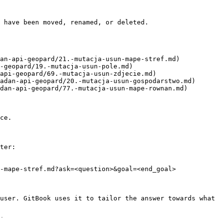
 have been moved, renamed, or deleted.

an-api-geopard/21.-mutacja-usun-mape-stref.md)

-geopard/19.-mutacja-usun-pole.md)

api-geopard/69.-mutacja-usun-zdjecie.md)

adan-api-geopard/20.-mutacja-usun-gospodarstwo.md)

dan-api-geopard/77.-mutacja-usun-mape-rownan.md)

ce.

ter:

-mape-stref.md?ask=<question>&goal=<end_goal>

user. GitBook uses it to tailor the answer towards what 