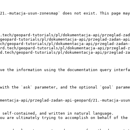
21.-mutacja-usun-zonesmap` does not exist. This page may
.tech/geopard-tutorials/pl/dokumentacja-api/przeglad-zad
geopard-tutorials/pl/dokumentacja-api/przeglad-zadan-api
ch/geopard-tutorials/pl/dokumentacja-api/przeglad-zadan-
rd.tech/geopard-tutorials/pl/dokumentacja-api/przeglad-z
d.tech/geopard-tutorials/pl/dokumentacja-api/przeglad-za
ve the information using the documentation query interfa
with the `ask` parameter, and the optional `goal` parame
mentacja-api/przeglad-zadan-api-geopard/21.-mutacja-usun
 self-contained, and written in natural language.

ou are ultimately trying to accomplish on behalf of the 