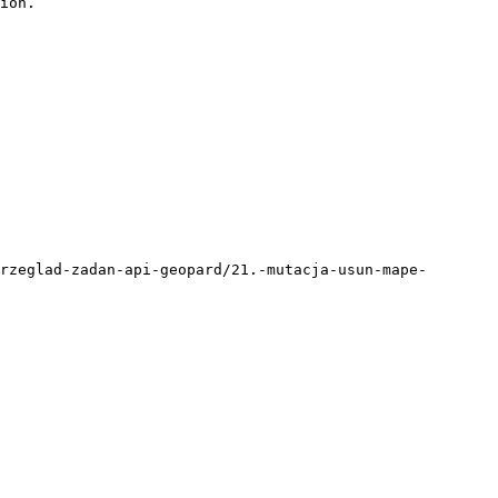
ion.

rzeglad-zadan-api-geopard/21.-mutacja-usun-mape-