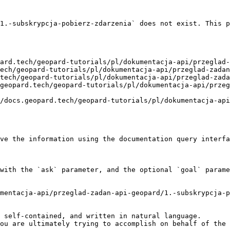
1.-subskrypcja-pobierz-zdarzenia` does not exist. This p
ard.tech/geopard-tutorials/pl/dokumentacja-api/przeglad-
ech/geopard-tutorials/pl/dokumentacja-api/przeglad-zadan
tech/geopard-tutorials/pl/dokumentacja-api/przeglad-zada
geopard.tech/geopard-tutorials/pl/dokumentacja-api/przeg
/docs.geopard.tech/geopard-tutorials/pl/dokumentacja-api
ve the information using the documentation query interfa
with the `ask` parameter, and the optional `goal` parame
mentacja-api/przeglad-zadan-api-geopard/1.-subskrypcja-p
 self-contained, and written in natural language.

ou are ultimately trying to accomplish on behalf of the 