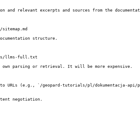
on and relevant excerpts and sources from the documentat
/sitemap.md

ocumentation structure.

s/llms-full.txt

 own parsing or retrieval. It will be more expensive.

to URLs (e.g., `/geopard-tutorials/pl/dokumentacja-api/p