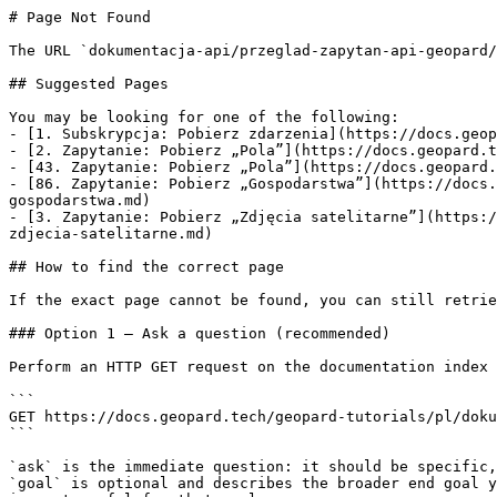
# Page Not Found

The URL `dokumentacja-api/przeglad-zapytan-api-geopard/
## Suggested Pages

You may be looking for one of the following:

- [1. Subskrypcja: Pobierz zdarzenia](https://docs.geop
- [2. Zapytanie: Pobierz „Pola”](https://docs.geopard.t
- [43. Zapytanie: Pobierz „Pola”](https://docs.geopard.
- [86. Zapytanie: Pobierz „Gospodarstwa”](https://docs.
gospodarstwa.md)

- [3. Zapytanie: Pobierz „Zdjęcia satelitarne”](https:/
zdjecia-satelitarne.md)

## How to find the correct page

If the exact page cannot be found, you can still retrie
### Option 1 — Ask a question (recommended)

Perform an HTTP GET request on the documentation index 
```

GET https://docs.geopard.tech/geopard-tutorials/pl/doku
```

`ask` is the immediate question: it should be specific,
`goal` is optional and describes the broader end goal y