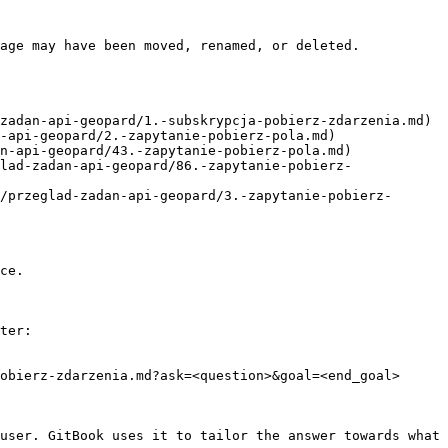
age may have been moved, renamed, or deleted.

zadan-api-geopard/1.-subskrypcja-pobierz-zdarzenia.md)

-api-geopard/2.-zapytanie-pobierz-pola.md)

n-api-geopard/43.-zapytanie-pobierz-pola.md)

lad-zadan-api-geopard/86.-zapytanie-pobierz-
/przeglad-zadan-api-geopard/3.-zapytanie-pobierz-
ce.

ter:

obierz-zdarzenia.md?ask=<question>&goal=<end_goal>

user. GitBook uses it to tailor the answer towards what 