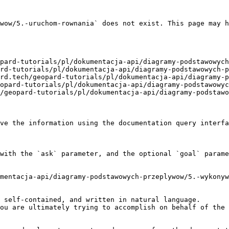
wow/5.-uruchom-rownania` does not exist. This page may h
pard-tutorials/pl/dokumentacja-api/diagramy-podstawowych
rd-tutorials/pl/dokumentacja-api/diagramy-podstawowych-p
rd.tech/geopard-tutorials/pl/dokumentacja-api/diagramy-p
opard-tutorials/pl/dokumentacja-api/diagramy-podstawowyc
/geopard-tutorials/pl/dokumentacja-api/diagramy-podstawo
ve the information using the documentation query interfa
with the `ask` parameter, and the optional `goal` parame
mentacja-api/diagramy-podstawowych-przeplywow/5.-wykonyw
 self-contained, and written in natural language.

ou are ultimately trying to accomplish on behalf of the 