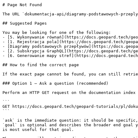
# Page Not Found

The URL `dokumentacja-api/diagramy-podstawowych-przeply
## Suggested Pages

You may be looking for one of the following:

- [5. Wykonywanie równań](https://docs.geopard.tech/geo
- [1. Rejestracja pola](https://docs.geopard.tech/geopa
- [Diagramy podstawowych przepływów](https://docs.geopa
- [2. Subskrypcja GraphQL](https://docs.geopard.tech/ge
- [6. Generowanie mapy stref](https://docs.geopard.tech
## How to find the correct page

If the exact page cannot be found, you can still retrie
### Option 1 — Ask a question (recommended)

Perform an HTTP GET request on the documentation index 
```

GET https://docs.geopard.tech/geopard-tutorials/pl/doku
```

`ask` is the immediate question: it should be specific,
`goal` is optional and describes the broader end goal y
is most useful for that goal.
