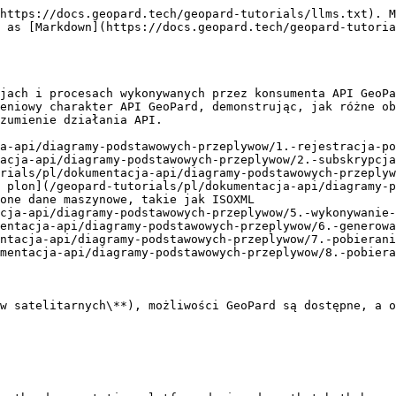
https://docs.geopard.tech/geopard-tutorials/llms.txt). M
 as [Markdown](https://docs.geopard.tech/geopard-tutoria
jach i procesach wykonywanych przez konsumenta API GeoPa
eniowy charakter API GeoPard, demonstrując, jak różne ob
zumienie działania API.

a-api/diagramy-podstawowych-przeplywow/1.-rejestracja-po
acja-api/diagramy-podstawowych-przeplywow/2.-subskrypcja
rials/pl/dokumentacja-api/diagramy-podstawowych-przeplyw
 plon](/geopard-tutorials/pl/dokumentacja-api/diagramy-p
one dane maszynowe, takie jak ISOXML

cja-api/diagramy-podstawowych-przeplywow/5.-wykonywanie-
entacja-api/diagramy-podstawowych-przeplywow/6.-generowa
ntacja-api/diagramy-podstawowych-przeplywow/7.-pobierani
mentacja-api/diagramy-podstawowych-przeplywow/8.-pobiera
w satelitarnych\**), możliwości GeoPard są dostępne, a o