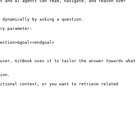
s and AI agents can read, navigate, and reason over 
 dynamically by asking a question.

ry parameter:

estion>&goal=<endgoal>

user. GitBook uses it to tailor the answer towards what 
ion.

itional context, or you want to retrieve related 