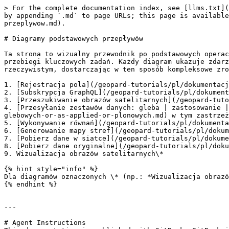
> For the complete documentation index, see [llms.txt](
by appending `.md` to page URLs; this page is available
przeplywow.md).

# Diagramy podstawowych przepływów

Ta strona to wizualny przewodnik po podstawowych operac
przebiegi kluczowych zadań. Każdy diagram ukazuje zdarz
rzeczywistym, dostarczając w ten sposób kompleksowe zro
1. [Rejestracja pola](/geopard-tutorials/pl/dokumentacj
2. [Subskrypcja GraphQL](/geopard-tutorials/pl/dokument
3. [Przeszukiwanie obrazów satelitarnych](/geopard-tuto
4. [Przesyłanie zestawów danych: gleba | zastosowanie |
glebowych-or-as-applied-or-plonowych.md) w tym zastrzeż
5. [Wykonywanie równań](/geopard-tutorials/pl/dokumenta
6. [Generowanie mapy stref](/geopard-tutorials/pl/dokum
7. [Pobierz dane w siatce](/geopard-tutorials/pl/dokume
8. [Pobierz dane oryginalne](/geopard-tutorials/pl/doku
9. Wizualizacja obrazów satelitarnych\*

{% hint style="info" %}

Dla diagramów oznaczonych \* (np.: *Wizualizacja obrazó
{% endhint %}

---

# Agent Instructions
