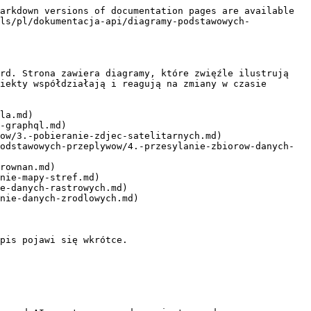
arkdown versions of documentation pages are available 
ls/pl/dokumentacja-api/diagramy-podstawowych-
rd. Strona zawiera diagramy, które zwięźle ilustrują 
iekty współdziałają i reagują na zmiany w czasie 
la.md)

-graphql.md)

ow/3.-pobieranie-zdjec-satelitarnych.md)

odstawowych-przeplywow/4.-przesylanie-zbiorow-danych-
rownan.md)

nie-mapy-stref.md)

e-danych-rastrowych.md)

nie-danych-zrodlowych.md)

pis pojawi się wkrótce.
