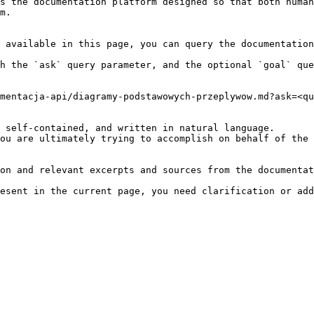
s the documentation platform designed so that both human
m.

 available in this page, you can query the documentation
h the `ask` query parameter, and the optional `goal` que
mentacja-api/diagramy-podstawowych-przeplywow.md?ask=<qu
 self-contained, and written in natural language.

ou are ultimately trying to accomplish on behalf of the 
on and relevant excerpts and sources from the documentat
esent in the current page, you need clarification or add