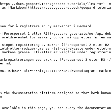
https://docs.geopard.tech/geopard-tutorials/llms.txt). M
 as [Markdown](https://docs.geopard.tech/geopard-tutoria
sen for å registrere en ny markenhet i GeoPard.

([Forespørsel 1 eller R1](/geopard-tutorials/nor/api-dok
foreldre-enhet for marken, og den må opprettes før en ma
 steget registrering av marken ([Forespørsel 2 eller R2]
ield-eller-rediger-grensen-til-det-eksisterende-feltet-m
 markens grense. Etiketter er valgfrie under registrerin
arkregistreringen ved bruk av [Forespørsel 3 eller R3](/
er.md).

961f97b934" alt=""><figcaption><p>Sekvensdiagram: Markre
s the documentation platform designed so that both human
m.

 available in this page, you can query the documentation