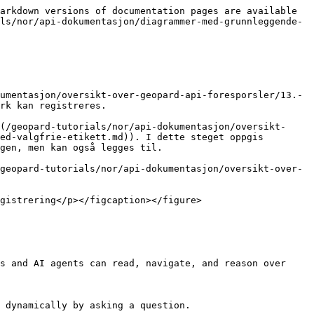
arkdown versions of documentation pages are available 
ls/nor/api-dokumentasjon/diagrammer-med-grunnleggende-
umentasjon/oversikt-over-geopard-api-foresporsler/13.-
rk kan registreres.

(/geopard-tutorials/nor/api-dokumentasjon/oversikt-
ed-valgfrie-etikett.md)). I dette steget oppgis 
gen, men kan også legges til.

geopard-tutorials/nor/api-dokumentasjon/oversikt-over-
gistrering</p></figcaption></figure>

s and AI agents can read, navigate, and reason over 
 dynamically by asking a question.
