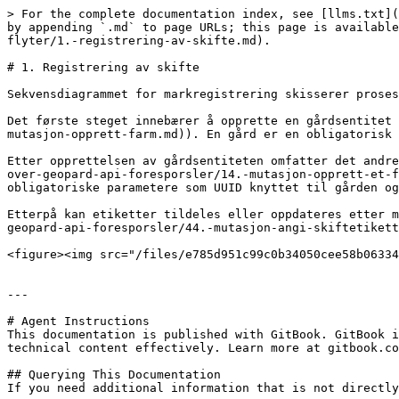
> For the complete documentation index, see [llms.txt](
by appending `.md` to page URLs; this page is available
flyter/1.-registrering-av-skifte.md).

# 1. Registrering av skifte

Sekvensdiagrammet for markregistrering skisserer proses
Det første steget innebærer å opprette en gårdsentitet 
mutasjon-opprett-farm.md)). En gård er en obligatorisk 
Etter opprettelsen av gårdsentiteten omfatter det andre
over-geopard-api-foresporsler/14.-mutasjon-opprett-et-f
obligatoriske parametere som UUID knyttet til gården og
Etterpå kan etiketter tildeles eller oppdateres etter m
geopard-api-foresporsler/44.-mutasjon-angi-skiftetikett
<figure><img src="/files/e785d951c99c0b34050cee58b06334
---

# Agent Instructions

This documentation is published with GitBook. GitBook i
technical content effectively. Learn more at gitbook.co
## Querying This Documentation

If you need additional information that is not directly