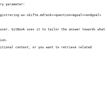
ry parameter:

gistrering-av-skifte.md?ask=<question>&goal=<endgoal>

user. GitBook uses it to tailor the answer towards what 
ion.

itional context, or you want to retrieve related 