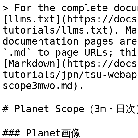
> For the complete docu
[llms.txt](https://docs
tutorials/llms.txt). Ma
documentation pages are
`.md` to page URLs; thi
[Markdown](https://docs
tutorials/jpn/tsu-webap
scope3mwo.md).

# Planet Scope（3m・日
### Planet画像
