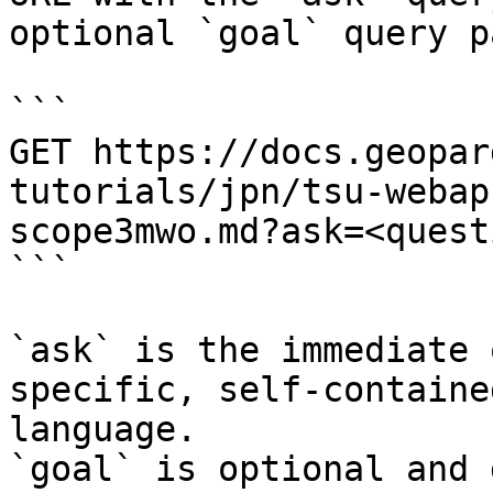
optional `goal` query p
```

GET https://docs.geopar
tutorials/jpn/tsu-webap
scope3mwo.md?ask=<quest
```

`ask` is the immediate 
specific, self-containe
language.

`goal` is optional and 