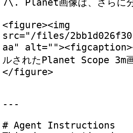
7\. Planet画像は、さら
<figure><img 
src="/files/2bb1d026f30
aa" alt=""><figcapt
ルされたPlanet Scope 3m画
</figure>

---

# Agent Instructions
