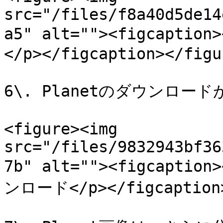
src="/files/f8a40d5de14
a5" alt=""><figcapti
</p></figcaption></figur
6\. Planetのダウンロード
<figure><img 
src="/files/9832943bf36
7b" alt=""><figcapti
ンロード</p></figcaption>