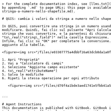
> For the complete documentation index, see [llms.txt](
by appending `.md` to page URLs; this page is available
stringa-a-numero-nello-shapefile.md).

# QGIS: cambia i valori da stringa a numero nello shape
In QGIS, puoi convertire una stringa in un numero usand
modificare. Quindi, fai clic sul pulsante "Apri Calcola
stringa che vuoi convertire, e la parentesi di chiusura
"to\_real("string\_field")" nella casella Espressione. 
Infine, fai clic su "OK" per completare la conversione.
aggiunto alla tabella.

<figure><img src="/files/e03307775a4dbbf16a63dcb8da1a0f
1. Apri "Proprietà"

2. Vai a "Calcolatore di campi"

3. Seleziona "Aggiorna campo esistente"

4. to\_real("attributeName")

5. Salva le modifiche

6. Ripeti la stessa operazione per ogni attributo

   <figure><img src="/files/d70f4a1bde3aed1741e5fbb41a5367c481bf4be3" alt=""><figcaption></figcaption></figure>

---

# Agent Instructions

This documentation is published with GitBook. GitBook i