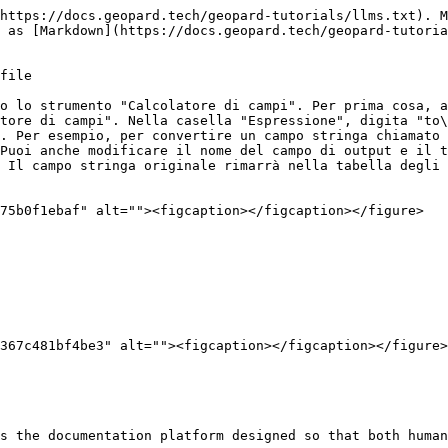
https://docs.geopard.tech/geopard-tutorials/llms.txt). M
 as [Markdown](https://docs.geopard.tech/geopard-tutoria
file

o lo strumento "Calcolatore di campi". Per prima cosa, a
tore di campi". Nella casella "Espressione", digita "to\
. Per esempio, per convertire un campo stringa chiamato 
Puoi anche modificare il nome del campo di output e il t
 Il campo stringa originale rimarrà nella tabella degli 
75b0f1ebaf" alt=""><figcaption></figcaption></figure>

s the documentation platform designed so that both human