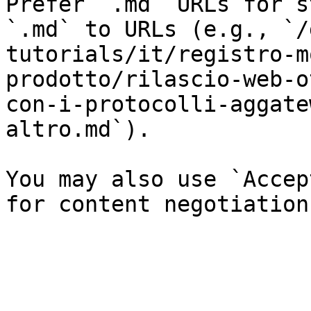
Prefer `.md` URLs for s
`.md` to URLs (e.g., `/
tutorials/it/registro-m
prodotto/rilascio-web-o
con-i-protocolli-aggate
altro.md`).

You may also use `Accep