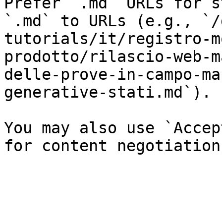
Prefer `.md` URLs for s
`.md` to URLs (e.g., `/
tutorials/it/registro-m
prodotto/rilascio-web-m
delle-prove-in-campo-ma
generative-stati.md`).

You may also use `Accep