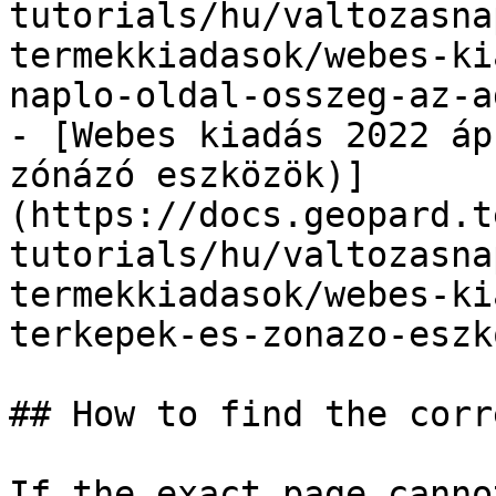
tutorials/hu/valtozasna
termekkiadasok/webes-ki
naplo-oldal-osszeg-az-a
- [Webes kiadás 2022 áp
zónázó eszközök)]
(https://docs.geopard.t
tutorials/hu/valtozasna
termekkiadasok/webes-ki
terkepek-es-zonazo-eszk
## How to find the corr
If the exact page canno