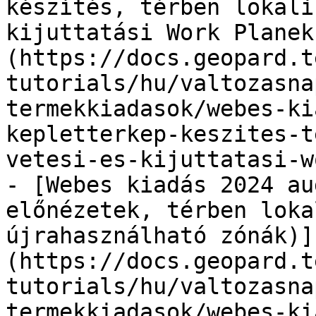
készítés, térben lokali
kijuttatási Work Planek
(https://docs.geopard.t
tutorials/hu/valtozasna
termekkiadasok/webes-ki
kepletterkep-keszites-t
vetesi-es-kijuttatasi-w
- [Webes kiadás 2024 au
előnézetek, térben loka
újrahasználható zónák)]
(https://docs.geopard.t
tutorials/hu/valtozasna
termekkiadasok/webes-ki