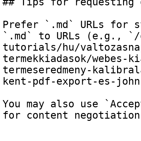
## Tips for requesting 
Prefer `.md` URLs for s
`.md` to URLs (e.g., `/
tutorials/hu/valtozasna
termekkiadasok/webes-ki
termeseredmeny-kalibral
kent-pdf-export-es-john
You may also use `Accep