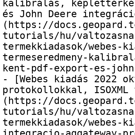
kalibrálás, képlettérké
és John Deere integráci
(https://docs.geopard.t
tutorials/hu/valtozasna
termekkiadasok/webes-ki
termeseredmeny-kalibral
kent-pdf-export-es-john
- [Webes kiadás 2022 ok
protokollokkal, ISOXML 
(https://docs.geopard.t
tutorials/hu/valtozasna
termekkiadasok/webes-ki
integracio-aggateway-pr