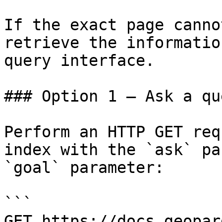
If the exact page canno
retrieve the informatio
query interface.

### Option 1 — Ask a qu
Perform an HTTP GET req
index with the `ask` pa
`goal` parameter:

```

GET https://docs.geopar