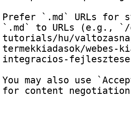
Prefer `.md` URLs for s
`.md` to URLs (e.g., `/
tutorials/hu/valtozasna
termekkiadasok/webes-ki
integracios-fejlesztese
You may also use `Accep