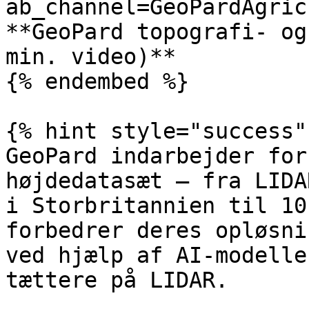
ab_channel=GeoPardAgric
**GeoPard topografi- og
min. video)**

{% endembed %}

{% hint style="success" 
GeoPard indarbejder for
højdedatasæt — fra LIDA
i Storbritannien til 10
forbedrer deres opløsni
ved hjælp af AI-modelle
tættere på LIDAR.
