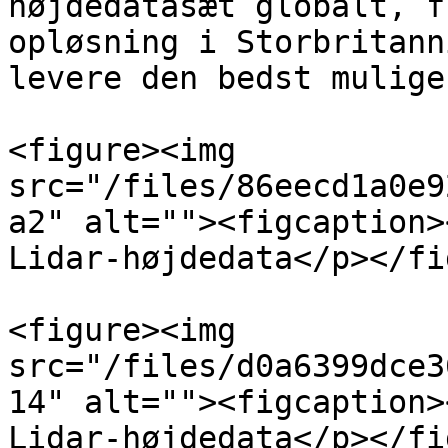
højdedatasæt globalt, f
opløsning i Storbritann
levere den bedst mulige
<figure><img 
src="/files/86eecd1a0e9
a2" alt=""><figcaption>
Lidar-højdedata</p></fi
<figure><img 
src="/files/d0a6399dce3
14" alt=""><figcaption>
Lidar-højdedata</p></fi