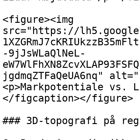
<figure><img 
src="https://lh5.google
1XZGRmJ7cKRIUkzzB35mFlt
-9jJsWLaQlNeL-
eW7WlFhXN8ZcvXLAP93FSFQ
jgdmqZTFaQeUA6nq" alt="
<p>Markpotentiale vs. L
</figcaption></figure>

### 3D-topografi på reg