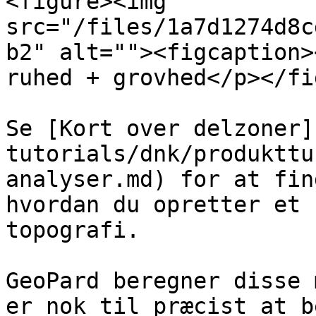
<figure><img 
src="/files/1a7d1274d8c
b2" alt=""><figcaption>
ruhed + grovhed</p></fi
Se [Kort over delzoner]
tutorials/dnk/produkttu
analyser.md) for at fin
hvordan du opretter et 
topografi.

GeoPard beregner disse 
er nok til præcist at b