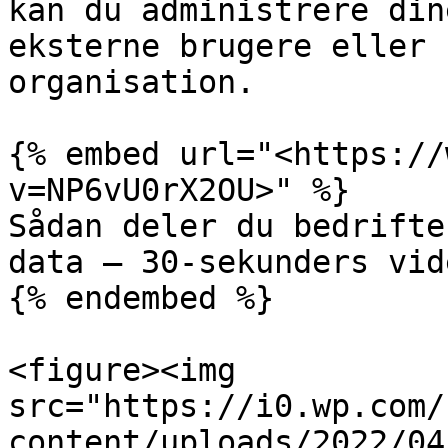
kan du administrere din
eksterne brugere eller 
organisation.

{% embed url="<https://
v=NP6vU0rX2OU>" %}

Sådan deler du bedrifte
data — 30-sekunders vide
{% endembed %}

<figure><img 
src="https://i0.wp.com/
content/uploads/2022/04