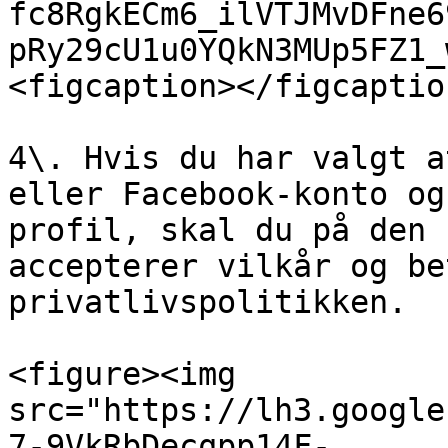
fc8RgkECm6_ilVTJMvDFne6
pRy29cU1u0YQkN3MUp5FZ1_
<figcaption></figcaptio
4\. Hvis du har valgt a
eller Facebook-konto og
profil, skal du på den 
accepterer vilkår og be
privatlivspolitikken.

<figure><img 
src="https://lh3.google
7-9VkRbDecqpp14F-