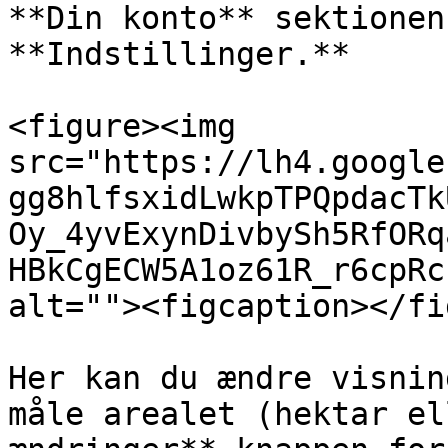
**Din konto** sektionen
**Indstillinger.**

<figure><img 
src="https://lh4.google
gg8hlfsxidLwkpTPQpdacTk
Oy_4yvExynDivbySh5RfORq
HBkCgECW5A1oz61R_r6cpRc
alt=""><figcaption></fi
Her kan du ændre visnin
måle arealet (hektar el