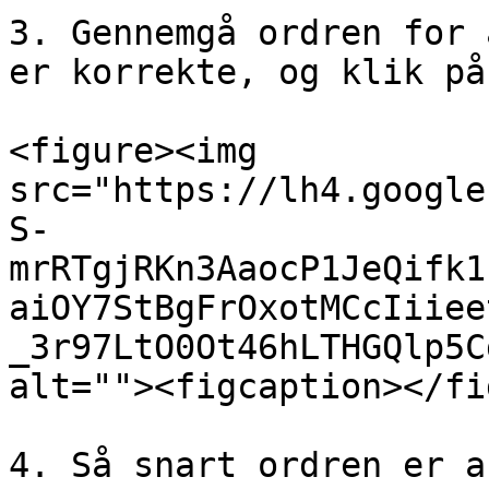
3. Gennemgå ordren for 
er korrekte, og klik på
<figure><img 
src="https://lh4.google
S-
mrRTgjRKn3AaocP1JeQifk1
aiOY7StBgFrOxotMCcIiiee
_3r97LtO0Ot46hLTHGQlp5C
alt=""><figcaption></fi
4. Så snart ordren er a