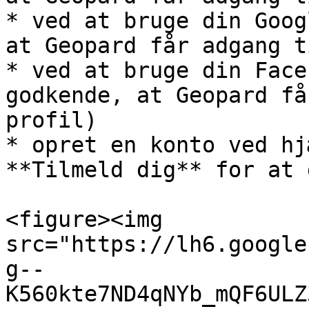
* ved at bruge din Goog
at Geopard får adgang t
* ved at bruge din Face
godkende, at Geopard få
profil)

* opret en konto ved hj
**Tilmeld dig** for at 
<figure><img 
src="https://lh6.google
g--
K560kte7ND4qNYb_mQF6ULZ