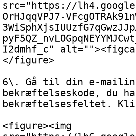
src="https://lh4.google
OrHJqqVPJ7-VFcgOTRAk91n
3WiSphXjsIUUzfG7qGwzJJp
pyF5QZ_nvLOGpqNEYYMJCwt
I2dmhf_c" alt=""><figca
</figure>

6\. Gå til din e-mailin
bekræftelseskode, du ha
bekræftelsesfeltet. Kli
<figure><img 