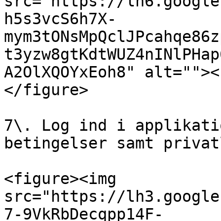
src="https://lh6.google
h5s3vcS6h7X-
mym3tONsMpQclJPcahqe86z
t3yzw8gtKdtWUZ4nINlPHap
A2OlXQOYxEoh8" alt=""><
</figure>

7\. Log ind i applikati
betingelser samt privat
<figure><img 
src="https://lh3.google
7-9VkRbDecqpp14F-