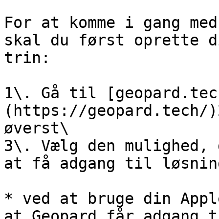
For at komme i gang med
skal du først oprette d
trin:

1\. Gå til [geopard.tec
(https://geopard.tech/)
øverst\

3\. Vælg den mulighed, 
at få adgang til løsning
* ved at bruge din Appl
at Geopard får adgang t