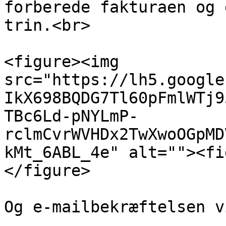
forberede fakturaen og 
trin.<br>

<figure><img 
src="https://lh5.google
IkX698BQDG7Tl60pFmlWTj9
TBc6Ld-pNYLmP-
rclmCvrWVHDx2TwXwoOGpMD
kMt_6ABL_4e" alt=""><fi
</figure>

Og e-mailbekræftelsen v