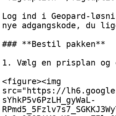
Log ind i Geopard-løsni
nye adgangskode, du lig
### **Bestil pakken**

1. Vælg en prisplan og 
<figure><img 
src="https://lh6.google
sYhkP5v6PzLH_gyWaL-
RPmd5_5Fzlv7s7_SGKKJ3Wy