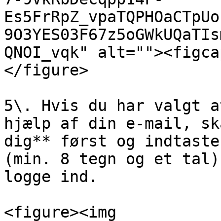
Es5FrRpZ_vpaTQPHOaCTpUo
9O3YES03F67z5oGWkUQaTIs
QNOI_vqk" alt=""><figca
</figure>

5\. Hvis du har valgt a
hjælp af din e-mail, sk
dig** først og indtaste
(min. 8 tegn og et tal)
logge ind.

<figure><img 