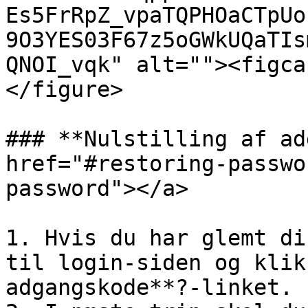
Es5FrRpZ_vpaTQPHOaCTpUo
9O3YES03F67z5oGWkUQaTIs
QNOI_vqk" alt=""><figca
</figure>

### **Nulstilling af ad
href="#restoring-passwo
password"></a>

1. Hvis du har glemt di
til login-siden og klik
adgangskode**?-linket.
