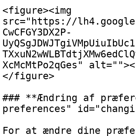
<figure><img 
src="https://lh4.google
CwCFGY3DX2P-
UyQSgJDWJTgiVMpUiuIbUc1
TXxuN2wWLBTdtjXMw6edClQ
XcMcMtPo2qGes" alt=""><
</figure>

### **Ændring af præfer
preferences" id="changi
For at ændre dine præfe