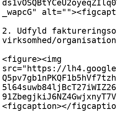
ds1vOSQBtYCeU2oyeqZIlq0
_wapcG" alt=""><figcapt
2. Udfyld faktureringso
virksomhed/organisation.
<figure><img 
src="https://lh4.google
Q5pv7gb1nPKQF1b5hVf7tzh
5l64suwb84ljBcT27iWIZ26
91ZbegjkiJ6NZ4GwjxnyT7V
<figcaption></figcaptio