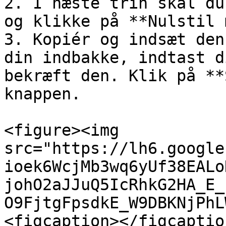
2. I næste trin skal du
og klikke på **Nulstil 
3. Kopiér og indsæt den
din indbakke, indtast d
bekræft den. Klik på **
knappen.

<figure><img 
src="https://lh6.google
ioek6WcjMb3wq6yUf38EALo
johO2aJJuQ5IcRhkG2HA_E_
O9FjtgFpsdkE_W9DBKNjPhL
<figcaption></figcaptio