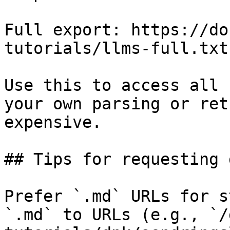
Full export: https://do
tutorials/llms-full.txt

Use this to access all 
your own parsing or ret
expensive.

## Tips for requesting 
Prefer `.md` URLs for s
`.md` to URLs (e.g., `/