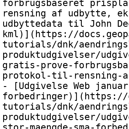
forbrugsbaseret prispla
rensning af udbytte, ek
udbyttedata til John De
kml)](https://docs.geop
tutorials/dnk/aendrings
produktudgivelser/udgiv
gratis-prove-forbrugsba
protokol-til-rensning-a
- [Udgivelse Web januar
forbedringer)](https://
tutorials/dnk/aendrings
produktudgivelser/udgiv
stor-maengde-sma-forbed