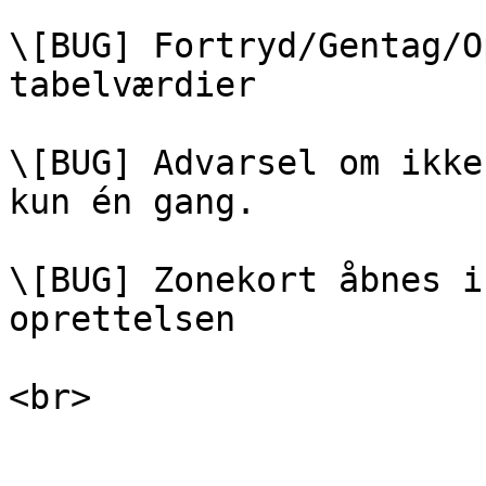
\[BUG] Fortryd/Gentag/O
tabelværdier

\[BUG] Advarsel om ikke
kun én gang.

\[BUG] Zonekort åbnes i
oprettelsen

<br>
