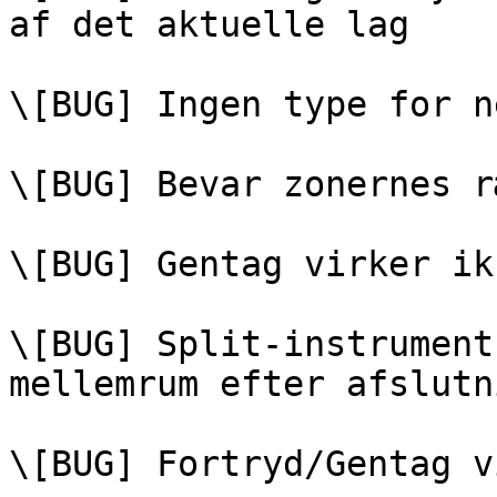
af det aktuelle lag

\[BUG] Ingen type for n
\[BUG] Bevar zonernes r
\[BUG] Gentag virker ik
\[BUG] Split-instrument
mellemrum efter afslutni
\[BUG] Fortryd/Gentag v