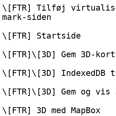
\[FTR] Tilføj virtualis
mark-siden

\[FTR] Startside

\[FTR]\[3D] Gem 3D-kort

\[FTR]\[3D] IndexedDB t
\[FTR]\[3D] Gem og vis 
\[FTR] 3D med MapBox
