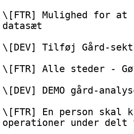
\[FTR] Mulighed for at 
datasæt

\[DEV] Tilføj Gård-sekt
\[FTR] Alle steder - Gø
\[DEV] DEMO gård-analyse
\[FTR] En person skal k
operationer under delt 