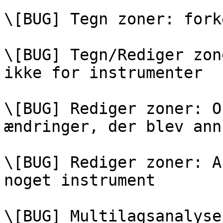
\[BUG] Tegn zoner: fork
\[BUG] Tegn/Rediger zon
ikke for instrumenter

\[BUG] Rediger zoner: O
ændringer, der blev ann
\[BUG] Rediger zoner: A
noget instrument

\[BUG] Multilagsanalyse