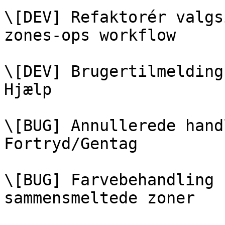
\[DEV] Refaktorér valgs
zones-ops workflow

\[DEV] Brugertilmelding
Hjælp

\[BUG] Annullerede hand
Fortryd/Gentag

\[BUG] Farvebehandling 
sammensmeltede zoner
