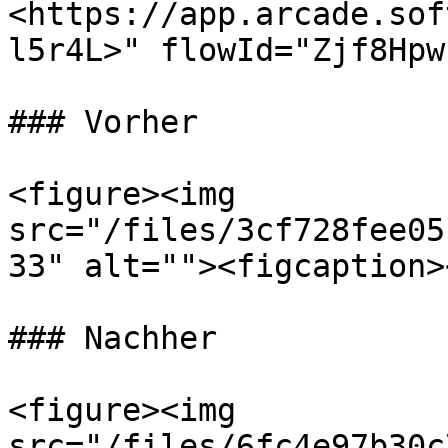
<https://app.arcade.sof
l5r4L>" flowId="Zjf8Hpw
### Vorher

<figure><img 
src="/files/3cf728fee05
33" alt=""><figcaption>
### Nachher

<figure><img 
src="/files/6fc4e97b30c