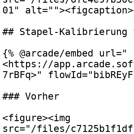
01" alt=""><figcaption>
## Stapel-Kalibrierung 
{% @arcade/embed url="
<https://app.arcade.sof
7rBFq>" flowId="bibREyF
### Vorher

<figure><img 
src="/files/c7125b1f1df