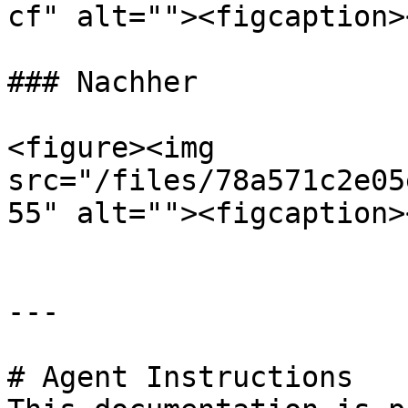
cf" alt=""><figcaption>
### Nachher

<figure><img 
src="/files/78a571c2e05
55" alt=""><figcaption>
---

# Agent Instructions
