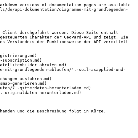
arkdown versions of documentation pages are available 
als/de/api-dokumentation/diagramme-mit-grundlegenden-
-Client durchgeführt werden. Diese Seite enthält 
gesteuerten Charakter der GeoPard-API und zeigt, wie 
es Verständnis der Funktionsweise der API vermittelt 
gistrierung.md)

-subscription.md)

atellitenbilder-abrufen.md)

e-mit-grundlegenden-ablaufen/4.-soil-asapplied-und-
chungen-ausfuhren.md)

smap-generieren.md)

ufen/7.-gitterdaten-herunterladen.md)

.-originaldaten-herunterladen.md)

handen und die Beschreibung folgt in Kürze.
