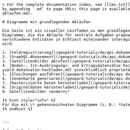
> For the complete documentation index, see [llms.txt](
by appending `.md` to page URLs; this page is available
ablaufen.md).

# Diagramme mit grundlegenden Abläufen

Die Seite ist ein visueller Leitfaden zu den grundlegen
Diagramme, die die Abläufe für zentrale Aufgaben prägna
verschiedene Entitäten in Echtzeit miteinander interagi
wird.

1. [Feldregistrierung](/geopard-tutorials/de/api-dokume
2. [GraphQL-Abonnement](/geopard-tutorials/de/api-dokum
3. [Satellitenbilder abrufen](/geopard-tutorials/de/api
4. [Boden-, Ist-Ausbringungs- und Ertragsdatensätze hoc
yield-datensatze-hochladen.md) einschließlich proprietä
5. [Gleichungen ausführen](/geopard-tutorials/de/api-do
6. [Zonenkarte generieren](/geopard-tutorials/de/api-do
7. [Rasterisierte Daten herunterladen](/geopard-tutoria
8. [Originaldaten herunterladen](/geopard-tutorials/de/
9. Satellitenbilder rendern\*

{% hint style="info" %}

Für die mit \* gekennzeichneten Diagramme (z. B.: *Sate
{% endhint %}

---
