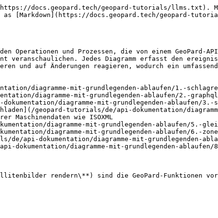
https://docs.geopard.tech/geopard-tutorials/llms.txt). M
 as [Markdown](https://docs.geopard.tech/geopard-tutori
den Operationen und Prozessen, die von einem GeoPard-API
nt veranschaulichen. Jedes Diagramm erfasst den ereignis
eren und auf Änderungen reagieren, wodurch ein umfassend
ntation/diagramme-mit-grundlegenden-ablaufen/1.-schlagre
entation/diagramme-mit-grundlegenden-ablaufen/2.-graphql
-dokumentation/diagramme-mit-grundlegenden-ablaufen/3.-s
hladen](/geopard-tutorials/de/api-dokumentation/diagramm
rer Maschinendaten wie ISOXML

kumentation/diagramme-mit-grundlegenden-ablaufen/5.-glei
kumentation/diagramme-mit-grundlegenden-ablaufen/6.-zone
ls/de/api-dokumentation/diagramme-mit-grundlegenden-abla
api-dokumentation/diagramme-mit-grundlegenden-ablaufen/8
llitenbilder rendern\**) sind die GeoPard-Funktionen vor