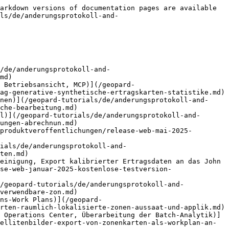
arkdown versions of documentation pages are available 
ls/de/anderungsprotokoll-and-
/de/anderungsprotokoll-and-
md)

 Betriebsansicht, MCP)](/geopard-
ag-generative-synthetische-ertragskarten-statistike.md)

nen)](/geopard-tutorials/de/anderungsprotokoll-and-
che-bearbeitung.md)

l)](/geopard-tutorials/de/anderungsprotokoll-and-
ungen-abrechnun.md)

produktveroffentlichungen/release-web-mai-2025-
ials/de/anderungsprotokoll-and-
ten.md)

einigung, Export kalibrierter Ertragsdaten an das John 
se-web-januar-2025-kostenlose-testversion-
/geopard-tutorials/de/anderungsprotokoll-and-
verwendbare-zon.md)

ns-Work Plans)](/geopard-
rten-raumlich-lokalisierte-zonen-aussaat-und-applik.md)

 Operations Center, Überarbeitung der Batch-Analytik)]
ellitenbilder-export-von-zonenkarten-als-workplan-an-