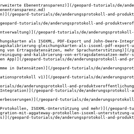
rweiterte Ebenentransparenz)](/geopard-tutorials/de/ande
enentransparenz.md)

n)](/geopard-tutorials/de/anderungsprotokoll-and-produkt
geopard-tutorials/de/anderungsprotokoll-and-produktverof
ntverwaltung)](/geopard-tutorials/de/anderungsprotokoll-
hungskarten als ISOXML, PDF-Export und John-Deere-Integr
agskalibrierung-gleichungskarten-als-isoxml-pdf-export-u
ng von Ertragsdatensätzen, mehr Sprachunterstützung)](/g
reinigung-and-kalibrierung-von-ertragsdatensatzen-mehr-s
en App)](/geopard-tutorials/de/anderungsprotokoll-and-pr
mme in Datensätzen)](/geopard-tutorials/de/anderungsprot
ationsprotokoll v1)](/geopard-tutorials/de/anderungsprot
orials/de/anderungsprotokoll-and-produktveroffentlichung
Integration)](/geopard-tutorials/de/anderungsprotokoll-a
erbesserungen)](/geopard-tutorials/de/anderungsprotokoll
Protokollen, ISOXML-Unterstützung und mehr)](/geopard-tu
gration-mit-aggateway-protokollen-isoxml-unterstutzung-u
s)](/geopard-tutorials/de/anderungsprotokoll-and-produk