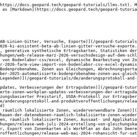
https://docs.geopard.tech/geopard-tutorials/llms.txt). M
 as [Markdown](https://docs.geopard.tech/geopard-tutoria
AB-Linien-Gitter, Versuche, Exporte)](/geopard-tutorials
026-ki-assistent-beta-ab-linien-gitter-versuche-exporte.
, generative synthetische Ertragskarten, Statistiken der
hungen/web-release-marz-2026-versuchsdesign-auf-dem-schl
 von Bodenlabor-csv/excel, dynamische Bearbeitung von Zo
r-2026-farm-view-import-von-bodenlabor-csv-excel-dynamis
Bodenprobenahme, Zonen aus Gleichungen, Abrechnungsporta
ber-2025-automatisierte-bodenprobenahme-zonen-aus-gleich
Legenden)](/geopard-tutorials/de/anderungsprotokoll-and-
pdates, Verbesserungen der Ertragsdaten)](/geopard-tutor
erte-zonen-workplan-updates-verbesserungen-der-ertragsda
zungsbasierter Preistarif, USDA-Protokoll zur Ertragsber
e/anderungsprotokoll-and-produktveroffentlichungen/relea
d)

 räumlich lokalisierte Zonen, wiederverwendbare Zonen)](
hauen-der-datenebenen-raumlich-lokalisierte-zonen-wieder
en, räumlich lokalisierte Zonen, Aussaat- und Applikatio
hungen/release-web-juli-2024-erstellung-von-gleichungska
r, Export von Zonenkarten als WorkPlan an das John Deere
roffentlichungen/release-web-mai-2024-rohansicht-fur-sat