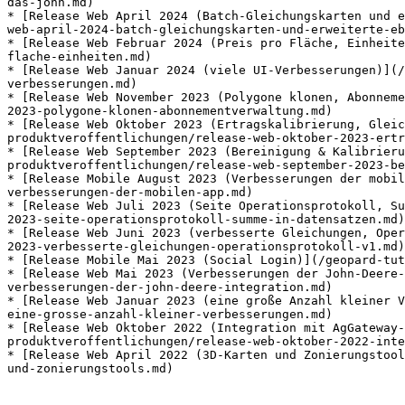
das-john.md)

* [Release Web April 2024 (Batch-Gleichungskarten und e
web-april-2024-batch-gleichungskarten-und-erweiterte-eb
* [Release Web Februar 2024 (Preis pro Fläche, Einheite
flache-einheiten.md)

* [Release Web Januar 2024 (viele UI-Verbesserungen)](/
verbesserungen.md)

* [Release Web November 2023 (Polygone klonen, Abonneme
2023-polygone-klonen-abonnementverwaltung.md)

* [Release Web Oktober 2023 (Ertragskalibrierung, Gleic
produktveroffentlichungen/release-web-oktober-2023-ertr
* [Release Web September 2023 (Bereinigung & Kalibrieru
produktveroffentlichungen/release-web-september-2023-be
* [Release Mobile August 2023 (Verbesserungen der mobil
verbesserungen-der-mobilen-app.md)

* [Release Web Juli 2023 (Seite Operationsprotokoll, Su
2023-seite-operationsprotokoll-summe-in-datensatzen.md)

* [Release Web Juni 2023 (verbesserte Gleichungen, Oper
2023-verbesserte-gleichungen-operationsprotokoll-v1.md)

* [Release Mobile Mai 2023 (Social Login)](/geopard-tut
* [Release Web Mai 2023 (Verbesserungen der John-Deere-
verbesserungen-der-john-deere-integration.md)

* [Release Web Januar 2023 (eine große Anzahl kleiner V
eine-grosse-anzahl-kleiner-verbesserungen.md)

* [Release Web Oktober 2022 (Integration mit AgGateway-
produktveroffentlichungen/release-web-oktober-2022-inte
* [Release Web April 2022 (3D-Karten und Zonierungstool
und-zonierungstools.md)
