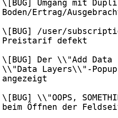
\[BUG] Umgang mit Dupli
Boden/Ertrag/Ausgebrach
\[BUG] /user/subscripti
Preistarif defekt

\[BUG] Der \\"Add Data 
\\"Data Layers\\"-Popup
angezeigt

\[BUG] \\"OOPS, SOMETHI
beim Öffnen der Feldseit