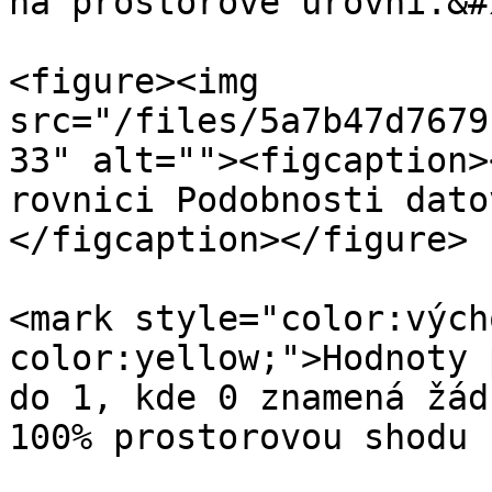
na prostorové úrovni.&#x
<figure><img 
src="/files/5a7b47d7679
33" alt=""><figcaption>
rovnici Podobnosti dato
</figcaption></figure>

<mark style="color:vých
color:yellow;">Hodnoty 
do 1, kde 0 znamená žád
100% prostorovou shodu 