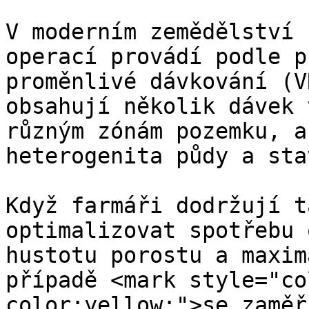
V moderním zemědělství 
operací provádí podle p
proměnlivé dávkování (V
obsahují několik dávek 
různým zónám pozemku, a
heterogenita půdy a sta
Když farmáři dodržují t
optimalizovat spotřebu 
hustotu porostu a maxim
případě <mark style="co
color:yellow;">se zaměř