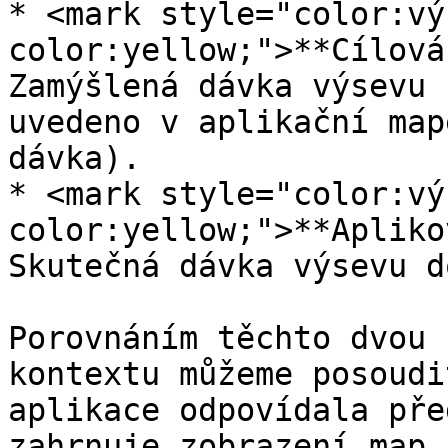
* <mark style="color:vý
color:yellow;">**Cílová
Zamýšlená dávka výsevu 
uvedeno v aplikační map
dávka).

* <mark style="color:vý
color:yellow;">**Apliko
Skutečná dávka výsevu d
Porovnáním těchto dvou 
kontextu můžeme posoudi
aplikace odpovídala pře
zahrnuje zobrazení map 