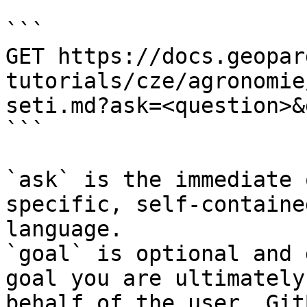
```

GET https://docs.geopar
tutorials/cze/agronomie
seti.md?ask=<question>&
```

`ask` is the immediate 
specific, self-containe
language.

`goal` is optional and 
goal you are ultimately
behalf of the user. Git