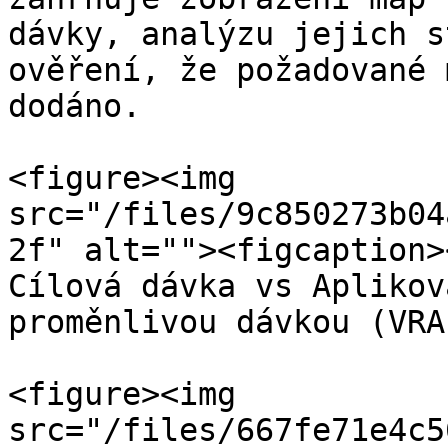
dávky, analýzu jejich s
ověření, že požadované 
dodáno.

<figure><img 
src="/files/9c850273b04
2f" alt=""><figcaption>
Cílová dávka vs Aplikov
proměnlivou dávkou (VRA
<figure><img 
src="/files/667fe71e4c5