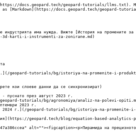
https://docs.geopard.tech/geopard-tutorials/llms.txt). M
 as [Markdown](https://docs.geopard.tech/geopard-tutori
е индустрията има нужда. Вижте [История на промените за 
-3d-karti-i-instrumenti-za-zonirane.md)

та

.](/geopard-tutorials/bg/istoriya-na-promenite-i-produk
 - пуснато през август 2023 г.

geopard-tutorials/bg/agronomiya/analiz-na-polevi-opiti.m
птември 2023 г.

 2024 г.](/geopard-tutorials/bg/istoriya-na-promenite-i-
ия](https://geopard.tech/blog/equation-based-analytics-p
47a386ccea" alt=""><figcaption><p>Пирамида на прецизното