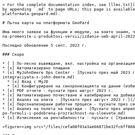
> For the complete documentation index, see [llms.txt](
by appending `.md` to page URLs; this page is available
platformata-geopard.md).

# Пътна карта на платформата GeoPard

Има много заявки за функции и модули, за които знаем, ч
na-promenite-i-produktovi-versii/izdanie-ueb-april-2022
Последно обновление 5 септ. 2023 г.

### Скоро

* [ ] По-лесно въвеждане, вкл. настройка на организация
* [x] Автоматизирано плащане

* [x] MyJohnDeere Ops Center - [Пуснато през май 2023 г
integraciyata-s-john-deere.md)

  * [x] Вход с MyJD

  * [x] Конфигуриране на синхронизацията на данни (изберете кои слоеве данни да се синхронизират)

* [x] PDF отчети - пуснати през август 2023 г.

* [x] Автоматизирано почистване и калибриране на добива
* [x] Анализ на опити - [Пуснато през август 2023 г.](/
* [x] Персонализирани работни процеси - пуснати през се
* [x] Анализ на полета на партиди - [Пуснато през април
po-formuli-i-podobrena-prozrachnost-na-sloevete.md)

* [x] Изчисления на рентабилността - пуснато с [Уравнен
<figure><img src="/files/cefa08f03a3ae66871be32fc6ff868