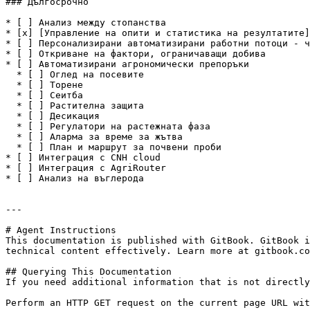
### Дългосрочно

* [ ] Анализ между стопанства

* [x] [Управление на опити и статистика на резултатите]
* [ ] Персонализирани автоматизирани работни потоци - ч
* [ ] Откриване на фактори, ограничаващи добива

* [ ] Автоматизирани агрономически препоръки

  * [ ] Оглед на посевите

  * [ ] Торене

  * [ ] Сеитба

  * [ ] Растителна защита

  * [ ] Десикация

  * [ ] Регулатори на растежната фаза

  * [ ] Аларма за време за жътва

  * [ ] План и маршрут за почвени проби

* [ ] Интеграция с CNH cloud

* [ ] Интеграция с AgriRouter

* [ ] Анализ на въглерода

---

# Agent Instructions

This documentation is published with GitBook. GitBook i
technical content effectively. Learn more at gitbook.co
## Querying This Documentation

If you need additional information that is not directly
Perform an HTTP GET request on the current page URL wit