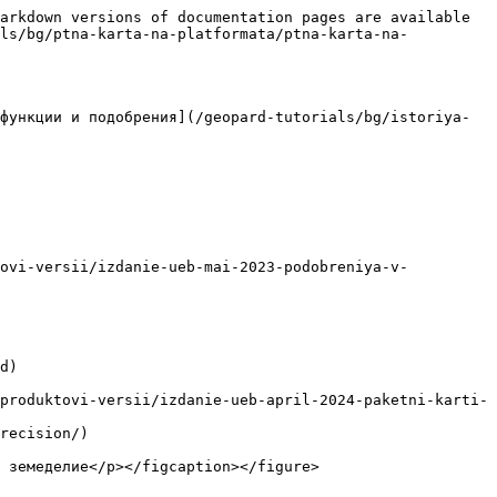
arkdown versions of documentation pages are available 
als/bg/ptna-karta-na-platformata/ptna-karta-na-
функции и подобрения](/geopard-tutorials/bg/istoriya-
tovi-versii/izdanie-ueb-mai-2023-podobreniya-v-
d)

produktovi-versii/izdanie-ueb-april-2024-paketni-karti-
recision/)

 земеделие</p></figcaption></figure>
