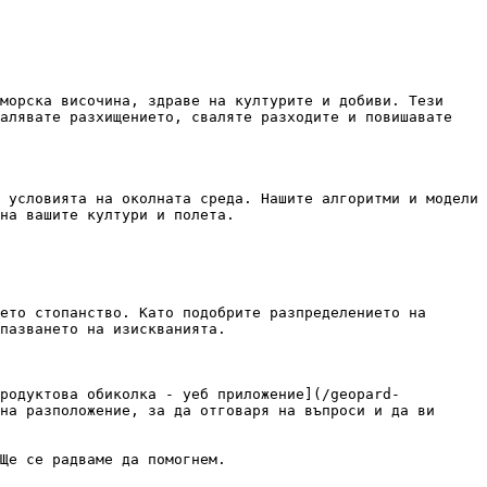
морска височина, здраве на културите и добиви. Тези 
алявате разхищението, сваляте разходите и повишавате 
 условията на околната среда. Нашите алгоритми и модели 
на вашите култури и полета.

ето стопанство. Като подобрите разпределението на 
пазването на изискванията.

Продуктова обиколка - уеб приложение](/geopard-
на разположение, за да отговаря на въпроси и да ви 
Ще се радваме да помогнем.
