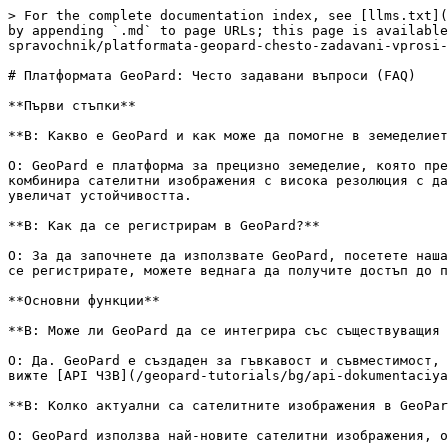
> For the complete documentation index, see [llms.txt](
by appending `.md` to page URLs; this page is available
spravochnik/platformata-geopard-chesto-zadavani-vprosi-
# Платформата GeoPard: Често задавани въпроси (FAQ)

**Първи стъпки**

**В: Какво е GeoPard и как може да помогне в земеделиет
О: GeoPard е платформа за прецизно земеделие, която пре
комбинира сателитни изображения с висока резолюция с да
увеличат устойчивостта.

**В: Как да се регистрирам в GeoPard?**

О: За да започнете да използвате GeoPard, посетете наша
се регистрирате, можете веднага да получите достъп до п
**Основни функции**

**В: Може ли GeoPard да се интегрира със съществуващия 
О: Да. GeoPard е създаден за гъвкавост и съвместимост, 
вижте [API ЧЗВ](/geopard-tutorials/bg/api-dokumentaciya
**В: Колко актуални са сателитните изображения в GeoPar
О: GeoPard използва най-новите сателитни изображения, о