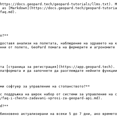
https://docs.geopard.tech/geopard-tutorials/llms.txt). M
 as [Markdown](https://docs.geopard.tech/geopard-tutoria
faq.md).

о?**

доставя анализи на полетата, наблюдение на здравето на к
нни от полето, GeoPard помага на фермерите и агрономите 
та [страница за регистрация](https://app.geopard.tech). 
латформата и да започнете да разглеждате нейните функции
ми софтуер за управление на стопанството?**

с поддръжка на широк набор от системи за управление на с
/faq-i-chesto-zadavani-vprosi-za-geopard-api.md).

d?**

бикновено актуализирани на всеки 5 до 7 дни, ако времето