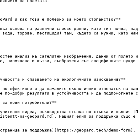
оянието на полетата.

oPard и как това е полезно за моето стопанство?**

въз основа на различни слоеве данни, като тип почва, над
 вода, торове, пестициди) там, където са нужни, като нам
остен анализ на сателитни изображения, данни от полето и
е, напояване и жътва, съобразени със специфичните нужди 
чивостта и спазването на екологичните изисквания?**

 по-ефективно и да намалите екологичния отпечатък на ваш
е по-добри резултати в устойчивостта и да подпомогнете с
 за нови потребители?**

учителни видеа, ръководства стъпка по стъпка и пълния [
istentt-na-geopard.md). Нашият екип за поддръжка също е 
страница за поддръжка](https://geopard.tech/demo-form). 