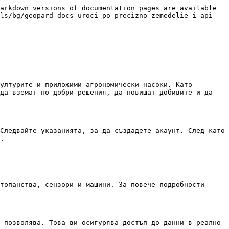
arkdown versions of documentation pages are available 
ls/bg/geopard-docs-uroci-po-precizno-zemedelie-i-api-
ултурите и приложими агрономически насоки. Като 
да вземат по-добри решения, да повишат добивите и да 
Следвайте указанията, за да създадете акаунт. След като 
.

топанства, сензори и машини. За повече подробности 
 позволява. Това ви осигурява достъп до данни в реално 