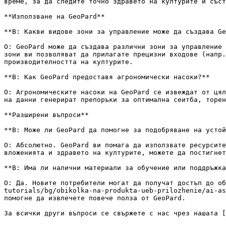
време, за да следите точно здравето на културите и съст
**Използване на GeoPard**

**В: Какви видове зони за управление може да създава Ge
О: GeoPard може да създава различни зони за управление 
зони ви позволяват да прилагате прецизни входове (напр.
производителността на културите.

**В: Как GeoPard предоставя агрономически насоки?**

О: Агрономическите насоки на GeoPard се извеждат от цял
на данни генерират препоръки за оптимална сеитба, торен
**Разширени въпроси**

**В: Може ли GeoPard да помогне за подобряване на устой
О: Абсолютно. GeoPard ви помага да използвате ресурсите
вложенията и здравето на културите, можете да постигнет
**В: Има ли налични материали за обучение или поддръжка
О: Да. Новите потребители могат да получат достъп до об
tutorials/bg/obikolka-na-produkta-ueb-prilozhenie/ai-as
помогне да извлечете повече полза от GeoPard.

За всички други въпроси се свържете с нас чрез нашата [