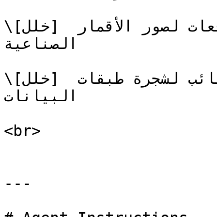
\[خلل] تحديث معالجة أخطاء طلب الدُفعات لصور الأقمار 
الصناعية

\[خلل] إصلاح روابط العنصر النائب لشجرة طبقات 
البيانات

<br>

---
