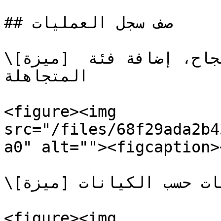
## صف سجل العمليات

\[ميزة] عرض التحذيرات ضمن فئة النجاح، إضافة فئة 
المتجاهلة

<figure><img 
src="/files/68f29ada2b4
a0" alt=""><figcaption>
\[ميزة] فصل العمليات حسب الكيانات

<figure><img 