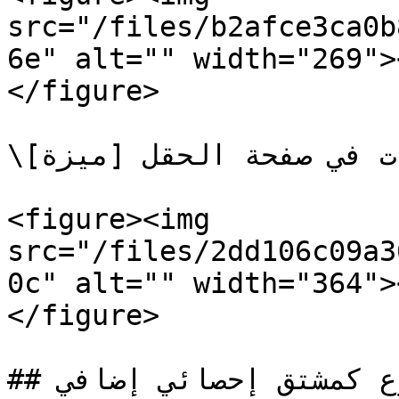
src="/files/b2afce3ca0b
6e" alt="" width="269">
</figure>

\[ميزة] تجميع مجموعات البيانات في صفحة الحقل

<figure><img 
src="/files/2dd106c09a3
0c" alt="" width="364">
</figure>

## المجموع كمشتق إحصائي إضافي
