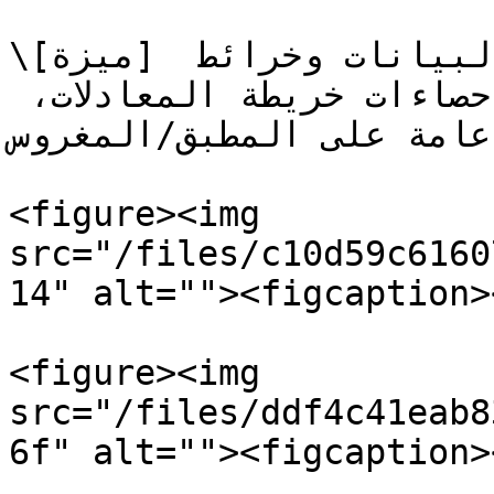
\[ميزة] تحسين وسوم مجموعات البيانات وخرائط 
المعادلات: يُعرض المجموع في إحصاءات خريطة المعادلات، 
عامة على المطبق/المغروس
<figure><img 
src="/files/c10d59c6160
14" alt=""><figcaption>
<figure><img 
src="/files/ddf4c41eab8
6f" alt=""><figcaption>