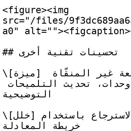
<figure><img 
src="/files/9f3dc689aa6
a0" alt=""><figcaption>
## تحسينات تقنية أخرى

\[ميزة] وضع مجموعات البيانات المجمعة غير المنقّاة 
في النهاية، إضافة اختبارات وحدات، تحديث التلميحات 
التوضيحية

\[خلل] إصلاح الاسترجاع باستخدام `Numpy` العلم لوسم 
خريطة المعادلة
