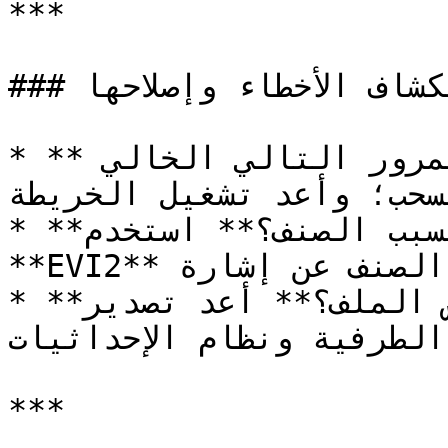
***

### استكشاف الأخطاء وإصلاحها

* **لا توجد صور حديثة؟** انتظر المرور التالي الخالي 
سحب؛ وأعد تشغيل الخريطة.
* **حيوية غير متجانسة بسبب الصنف؟** استخدم 
**EVI2** لفصل تأثيرات الصنف عن إشارة N.

* **الطرفية ترفض الملف؟** أعد تصدير ISOXML؛ وتحقق 
الطرفية ونظام الإحداثيات.
***
