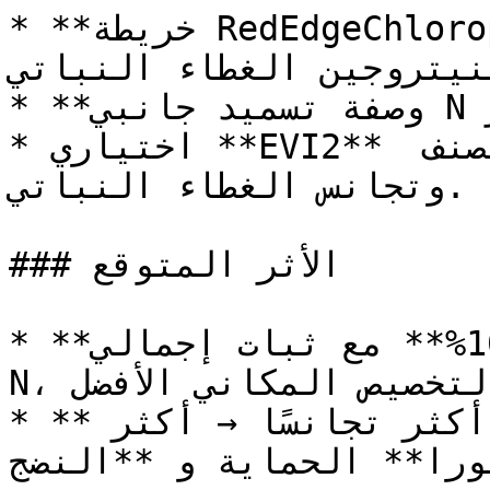
* **خريطة RedEdgeChlorophyll** (مؤشر بديل 
لنيتروجين الغطاء النباتي).
* **وصفة تسميد جانبي N بمعدل متغير** (ISOXML).

* اختياري **EVI2** لإظهار الفروق المرتبطة بالصنف 
وتجانس الغطاء النباتي.

### الأثر المتوقع

* **الغلة:** مبلّغ عنها **+5–10%** مع ثبات إجمالي 
N، بفضل التخصيص المكاني الأفضل.

* **تجانس المحصول:** غطاء نباتي أكثر تجانسًا → أكثر 
را** الحماية و **النضج**.