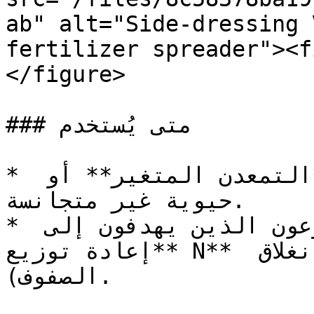
ab" alt="Side-dressing 
fertilizer spreader"><f
</figure>

### متى يُستخدم

* البطاطس في الترب ذات **التمعدن المتغير** أو 
حيوية غير متجانسة.

* المزارعون/الاستشاريون/الموزعون الذين يهدفون إلى 
**إعادة توزيع N** عند توقيت التسميد الجانبي (انغلاق 
الصفوف).
