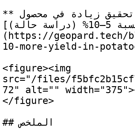
**اقرأ القصة الكاملة:** [تحقيق زيادة في محصول 
البطاطس بنسبة 5–10% (دراسة حالة)]
(https://geopard.tech/b
10-more-yield-in-potatoe
<figure><img 
src="/files/f5bfc2b15cf
72" alt="" width="375">
</figure>

## الملخص
