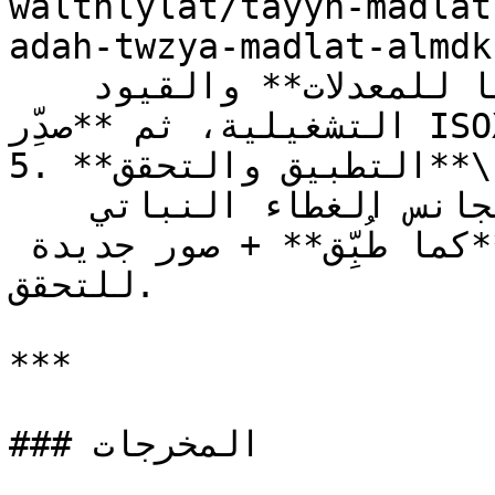
walthlylat/tayyn-madlat
adah-twzya-madlat-almdk
   اضبط **الحدود الدنيا/العليا للمعدلات** والقيود 
التشغيلية، ثم **صدِّر ISOXML** للموزّع/الطرفية.

5. **التطبيق والتحقق**\

   نفّذ التسميد الجانبي؛ راقب تجانس الغطاء النباتي 
ولاحقًا **الغلة**. استخدم **كما طُبِّق** + صور جديدة 
للتحقق.

***

### المخرجات
