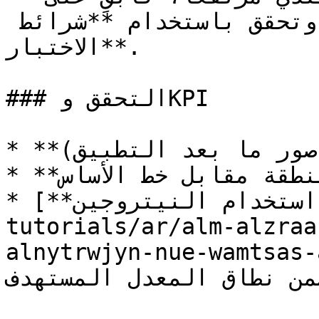
معدلات قصوى محافظة وتحقق باستخدام **شرائط 
الاختبار**.

### التحقق وKPI

* **تجانس الغطاء النباتي** (صور ما بعد التطبيق)

* **زيادة الغلة** حسب المنطقة مقابل خط الأساس.

* [**كفاءة استخدام النيتروجين (NUE)**](/geopard-
tutorials/ar/alm-alzraa
alnytrwjyn-nue-wam) ونسبة 
من نطاق المعدل المستهدف.