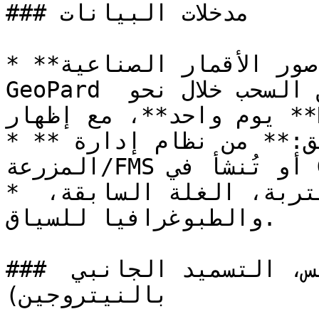
### مدخلات البيانات

* **صور الأقمار الصناعية:** Sentinel-2؛ يقوم 
GeoPard بمعالجة **الصور الخالية من السحب خلال نحو 
يوم واحد**، مع إظهار **RedEdgeChlorophyll**.

* **حدود الحقول والمناطق:** من نظام إدارة 
المزرعة/FMS أو تُنشأ في GeoPard.

* اختياري: اختبارات التربة، الغلة السابقة، 
والطبوغرافيا للسياق.

### المنطق الزراعي (البطاطس، التسميد الجانبي 
بالنيتروجين)
