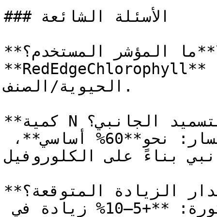
### الأسئلة الشائعة

**ما المؤشر المستخدم؟**\

**RedEdgeChlorophyll** لحالة N؛ **EVI2** ولمقارنات 
الحيوية/الصنف.

**كمية N الأساسي مقابل التسميد الجانبي؟**\

النمط النموذجي في هذا المسار: نحو**60% أساسي**، 
بي بناءً على الكلوروفيل.
**ما مقدار الزيادة المتوقعة؟**\

الخبرة الميدانية المذكورة: **+5–10% زيادة في 