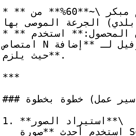
* **التطبيق الأساسي:** موسم مبكر \~**60%** من 
الجرعة الموصى بها (سماد بلدي + N معدني).

* **التسميد الجانبي عند انغلاق المحصول:** استخدم 
امتصاص N المستند إلى الكلوروفيل لـ **إضافة N فقط 
حيث يلزم**.

***

### خطوة بخطوة (سير عمل GeoPard)

1. **استيراد الصور**\

   استخدم أحدث **صورة Sentinel-2 الخالية من 