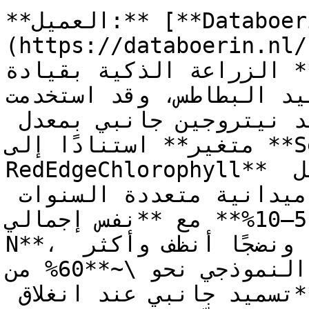
**العميل:** [**Databoerin (NL)**]
https://databo/) — شركة استشارات مبتكرة في 
الزراعة الذكية بقيادة **Nicole Bartelds**. وهي 
لبطاطس، وقد استخدمت GeoPard 
لعدة سنوات لإنشاء **تسميد نيتروجين جانبي بمعدل 
متغير** استنادًا إلى **Sentinel-2 
RedEdgeChlorophyll** ونموذج نمو المحصول. وتشمل 
النتائج المعلنة من أعمال ميدانية متعددة السنوات 
**زيادة في الغلة بنسبة 5–10%** مع **نفس إجمالي 
N**، وغطاء نباتي أكثر تجانسًا، ونضجًا أنظف وأكثر 
انتظامًا. يستخدم البرنامج النموذجي نحو \~**60% من N 
الأساسي** مبكرًا، ثم **تسميد جانبي عند انغلاق 