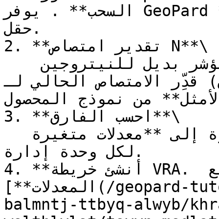
السحب** . يوفر GeoPard **RedEdgeChlorophyll** لكل 
حقل.

2. **تقدير امتصاص N**\

   من **محتوى الكلوروفيل** (مؤشر بديل للنيتروجين 
ِّر الامتصاص الحالي لـ N مقارنةً بـ 
لأمثل** من نموذج المحصول.
3. **احسب الفارق**\

   حوِّل الفجوة إلى **معدلات متغيرة (كغ N/هكتار)** 
لكل وحدة إدارة.

4. **أنشئ خريطة VRA. استخدم** [**أداة توزيع 
المعدلات**](/geopard-tutorials/ar/jwlh-taryfyh-
balmntj-ttbyq-alwyb/khr