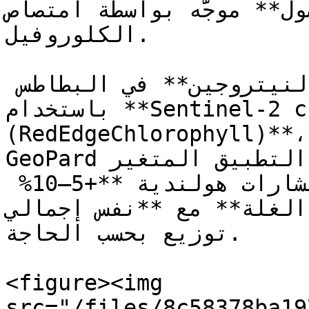
 موجَّه بواسطة امتصاص N المستدلّ عليه من 
الكلوروفيل.

تحسين **التسميد الجانبي بالنيتروجين** في البطاطس 
باستخدام **Sentinel-2 chlorophyll 
RedEdgeChlorophyl)**، ونموذج نمو المحصول، ووصفات 
GeoPard لمعدل التطبيق المتغير (ISOXML). تُظهر نتائج 
الحقل التي أبلغت عنها استشارات هولندية **+5–10% 
ة** مع **نفس إجمالي N**، مع إعادة 
توزيع بحسب الحاجة.

<figure><img 
src="/files/8c58378ba19