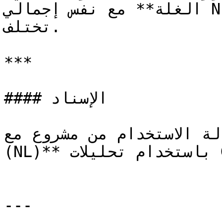
الغلة** مع نفس إجمالي N، مع إعادة التوزيع. النتائج 
تختلف.

***

#### الإسناد

استخدام من مشروع مع **Databoerin 
(NL)** باستخدام تحليلات GeoPard لتسميد البطاطس.

---
