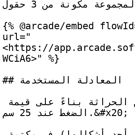
التربة لمجموعة مكونة من 3 حقول.

{% @arcade/embed flowId
url="
<https://app.arcade.sof
WCiA6>" %}

## المعادلة المستخدمة

فيما يلي المعادلة لحساب عمق الحراثة بناءً على قيمة 
الضغط عند 25 سم.&#x20;

يمكن حفظ هذه المعادلة (أو أحد أشكالها) في مكتبة 