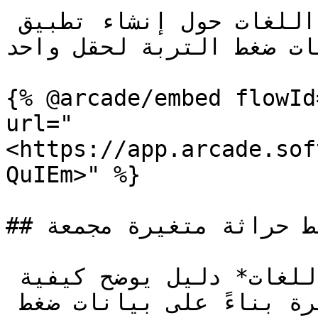
فيما يلي دليل تفاعلي متعدد اللغات حول إنشاء تطبيق 
نات ضغط التربة لحقل واحد
{% @arcade/embed flowId
url="
<https://app.arcade.sof
QuIEm>" %}

## خرائط حراثة متغيرة مجمعة (Batch VR)

فيما يلي، ستجد *دعم متعدد اللغات* دليل يوضح كيفية 
إنشاء خريطة حراثة متغيرة بناءً على بيانات ضغط 