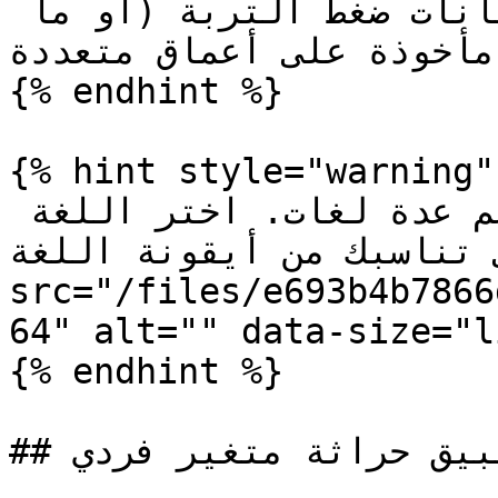
النقطة البداية هي مجموعة بيانات ضغط التربة (أو ما 
 مأخوذة على أعماق متعددة
{% endhint %}

{% hint style="warning" 
الدروس التعليمية أدناه تدعم عدة لغات. اختر اللغة 
التي تناسبك من أيقونة اللغة 
src="/files/e693b4b7866
64" alt="" data-size="l
{% endhint %}

## تطبيق حراثة متغير فردي (VR)
