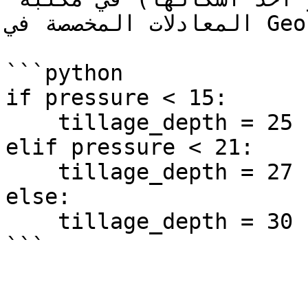
المعادلات المخصصة في GeoPard.

```python

if pressure < 15:

    tillage_depth = 25

elif pressure < 21:

    tillage_depth = 27

else:

    tillage_depth = 30

```
